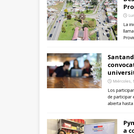
Pro
Lu
La in
llama
Provi
Santande
convoca
universi
Miércoles, 1
Los participa
de participar
abierta hasta
Pym
a c