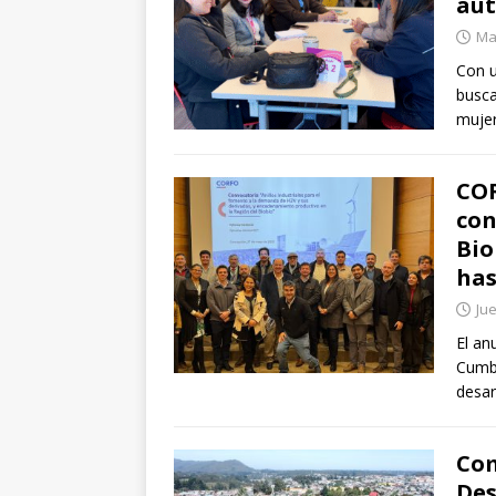
aut
Mar
Con u
busca
mujer
COR
con
Bio
has
Jue
El an
Cumbr
desar
Com
Des