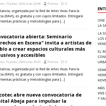
es, 15 Junio, 2026 a las 20:46
Prensa
0
ENT
stancia, organizada por la Red de Artes Vivas Para la
cia (RAVI), es gratuita y con cupos limitados. Entregará
ONE 
mientas prácticas y metodologías para
[…]
LA S
LA S
vocatoria abierta: Seminario
LOS 
rechos en Escena" invita a artistas de
VENE
bío a crear espacios culturales más
EL R
lusivos y accesibles
CONS
URB
es, 15 Junio, 2026 a las 20:41
Prensa
0
stancia, organizada por la Red de Artes Vivas Para la
SEMA
cia (RAVI), es gratuita y con cupos limitados. Entregará
HERR
mientas prácticas y metodologías para
[…]
ADV
MÁS 
VIVE
cotec abre nueva convocatoria de
Y SA
ital Abeja para impulsar la