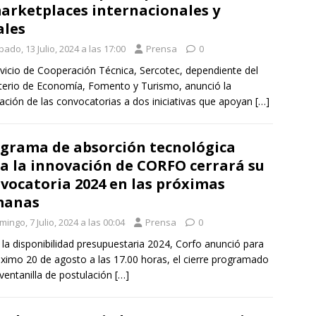
arketplaces internacionales y
ales
ado, 13 Julio, 2024 a las 17:00
Prensa
0
rvicio de Cooperación Técnica, Sercotec, dependiente del
terio de Economía, Fomento y Turismo, anunció la
ación de las convocatorias a dos iniciativas que apoyan
[…]
grama de absorción tecnológica
a la innovación de CORFO cerrará su
vocatoria 2024 en las próximas
manas
ingo, 7 Julio, 2024 a las 00:04
Prensa
0
la disponibilidad presupuestaria 2024, Corfo anunció para
óximo 20 de agosto a las 17.00 horas, el cierre programado
 ventanilla de postulación
[…]