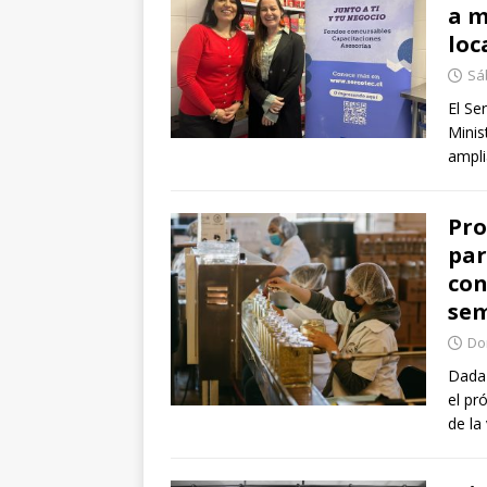
a m
loc
Sáb
El Se
Minis
ampli
Pro
par
con
se
Dom
Dada 
el pr
de la