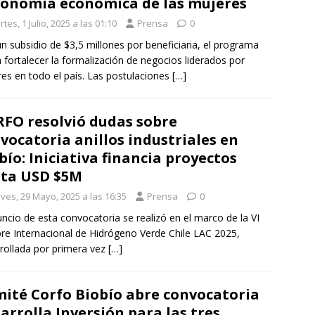
onomía económica de las mujeres
tes, 1 Julio, 2025 a las 01:10
Prensa
0
n subsidio de $3,5 millones por beneficiaria, el programa
 fortalecer la formalización de negocios liderados por
es en todo el país. Las postulaciones
[…]
FO resolvió dudas sobre
vocatoria anillos industriales en
bío: Iniciativa financia proyectos
ta USD $5M
ves, 29 Mayo, 2025 a las 16:35
Prensa
0
uncio de esta convocatoria se realizó en el marco de la VI
e Internacional de Hidrógeno Verde Chile LAC 2025,
rollada por primera vez
[…]
ité Corfo Biobío abre convocatoria
arrolla Inversión para las tres