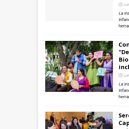
Lun
La in
Infan
herra
Con
"De
Bio
inc
Lun
La in
Infan
herra
Ser
Cap