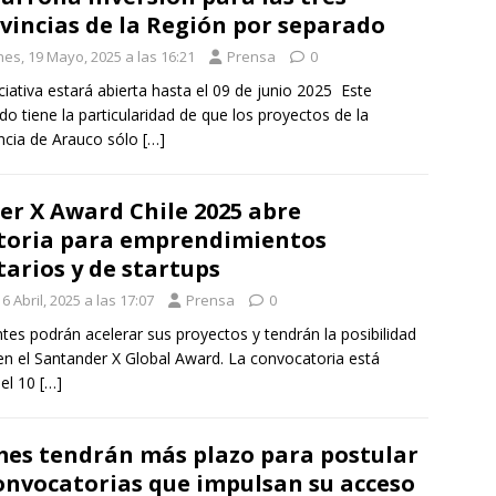
vincias de la Región por separado
nes, 19 Mayo, 2025 a las 16:21
Prensa
0
iciativa estará abierta hasta el 09 de junio 2025 Este
do tiene la particularidad de que los proyectos de la
ncia de Arauco sólo
[…]
r X Award Chile 2025 abre
toria para emprendimientos
tarios y de startups
6 Abril, 2025 a las 17:07
Prensa
0
ntes podrán acelerar sus proyectos y tendrán la posibilidad
 en el Santander X Global Award. La convocatoria está
 el 10
[…]
es tendrán más plazo para postular
onvocatorias que impulsan su acceso