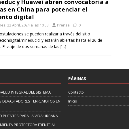
educ y Huawei abren convocatoria a
as en China para potenciar el
ento digital
es, 22 Abril, 2024 a las 10:53
Prensa
0
ostulaciones se pueden realizar a través del sitio
ciondigital.mineduc.cl y estarán abiertas hasta el 26 de
 El viaje de dos semanas de las
[…]
PÁGINAS
SALUD INTEGRAL DEL SISTEMA
Contacto
 LOS DEVASTADORES TERREMOTOS EN
Inicio
O PUENTES PARA LA VIDA URBANA
AMIENTA PROTECTORA FRENTE AL