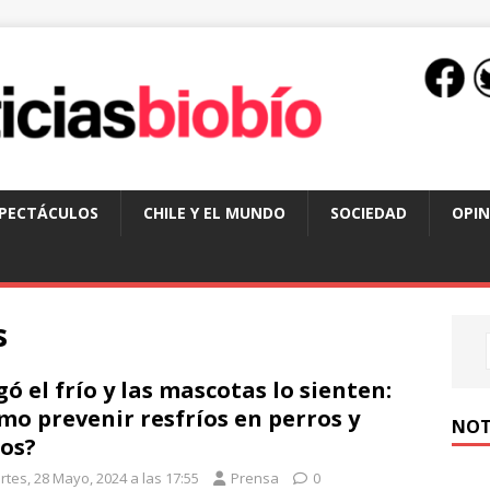
SPECTÁCULOS
CHILE Y EL MUNDO
SOCIEDAD
OPIN
s
gó el frío y las mascotas lo sienten:
mo prevenir resfríos en perros y
NOT
os?
rtes, 28 Mayo, 2024 a las 17:55
Prensa
0