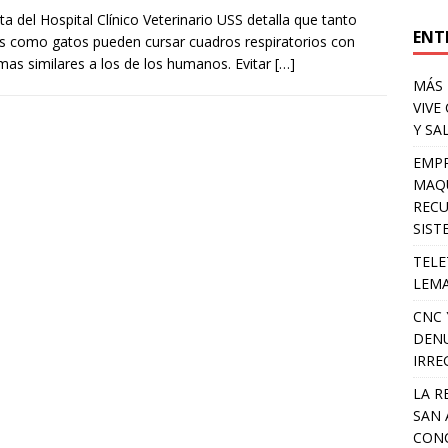
ta del Hospital Clínico Veterinario USS detalla que tanto
ENT
s como gatos pueden cursar cuadros respiratorios con
mas similares a los de los humanos. Evitar
[…]
MÁS 
VIVE
Y SA
EMPR
MAQU
RECU
SIST
TELE
LEMA
CNC 
DENU
IRRE
LA R
SAN 
CONC