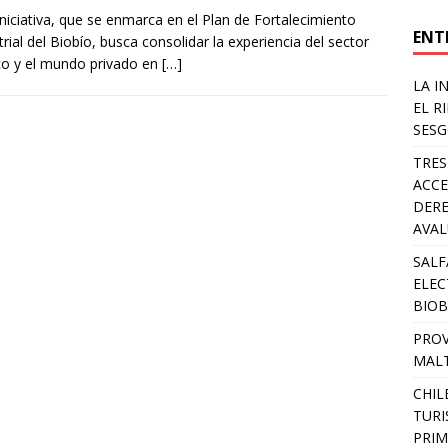
iniciativa, que se enmarca en el Plan de Fortalecimiento
ENT
trial del Biobío, busca consolidar la experiencia del sector
co y el mundo privado en
[…]
LA I
EL R
SESG
TRES
ACCE
DERE
AVA
SALF
ELEC
BIOB
PROV
MALT
CHIL
TURI
PRIM