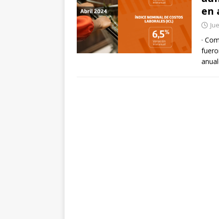
en 
Jue
· Com
fuero
anual