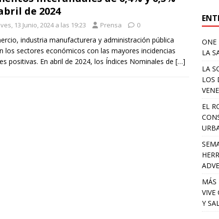
abril de 2024
ENT
ves, 13 Junio, 2024 a las 19:23
Prensa
0
ercio, industria manufacturera y administración pública
ONE 
n los sectores económicos con las mayores incidencias
LA S
es positivas. En abril de 2024, los Índices Nominales de
[…]
LA S
LOS 
VENE
EL R
CONS
URB
SEMA
HERR
ADV
MÁS 
VIVE
Y SA