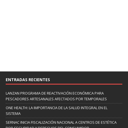
ENTRADAS RECIENTES
LANZAN PROGRAMA DE REACTIVACIÓN ECONÓMICA PARA
PESCADORES ARTESANALES AFECTADOS POR TEMPORALES
ONE HEALTH: LA IMPORTANCIA DE LA SALUD INTEGRAL EN EL
SISTEMA
SERNAC INICIA FISCALIZACIÓN NACIONAL A CENTROS DE ESTÉTICA
POR SEGURIDAD Y DERECHOS DEL CONSUMIDOR