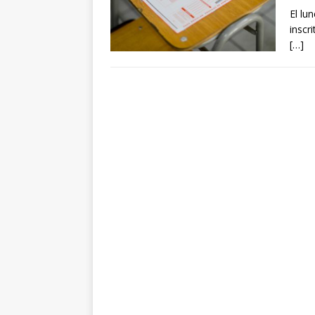
El lu
inscr
[…]