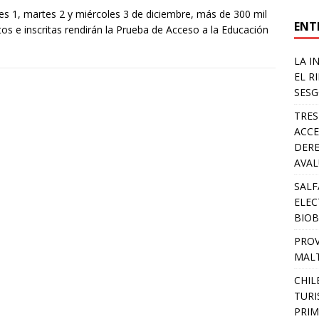
nes 1, martes 2 y miércoles 3 de diciembre, más de 300 mil
ENT
itos e inscritas rendirán la Prueba de Acceso a la Educación
LA I
EL R
SESG
TRES
ACCE
DERE
AVA
SALF
ELEC
BIOB
PROV
MALT
CHIL
TURI
PRIM