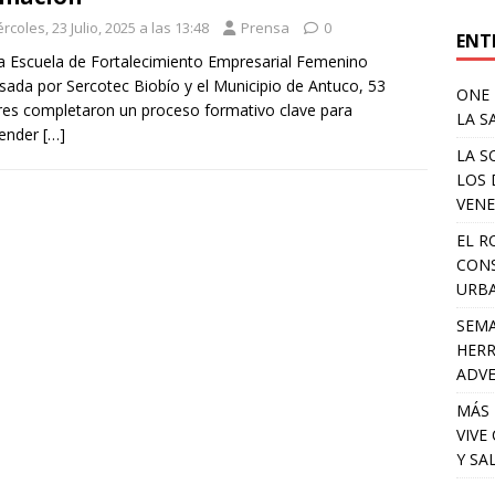
rcoles, 23 Julio, 2025 a las 13:48
Prensa
0
ENT
a Escuela de Fortalecimiento Empresarial Femenino
sada por Sercotec Biobío y el Municipio de Antuco, 53
ONE 
es completaron un proceso formativo clave para
LA S
ender
[…]
LA S
LOS 
VENE
EL R
CONS
URB
SEMA
HERR
ADV
MÁS 
VIVE
Y SA