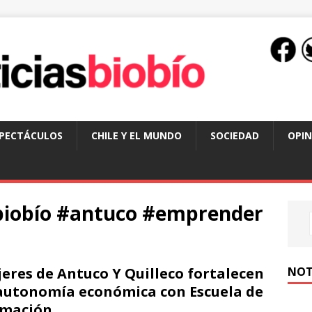
SPECTÁCULOS
CHILE Y EL MUNDO
SOCIEDAD
OPIN
biobío #antuco #emprender
NOT
eres de Antuco Y Quilleco fortalecen
autonomía económica con Escuela de
rmación