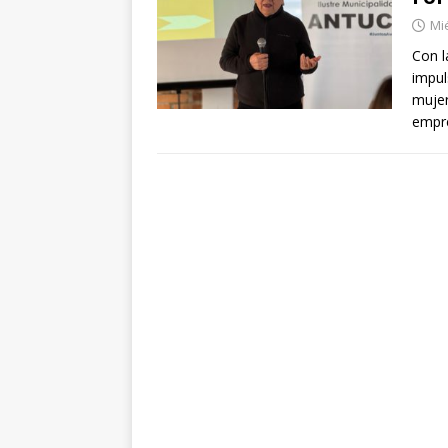
Mié
Con l
impul
mujer
empr