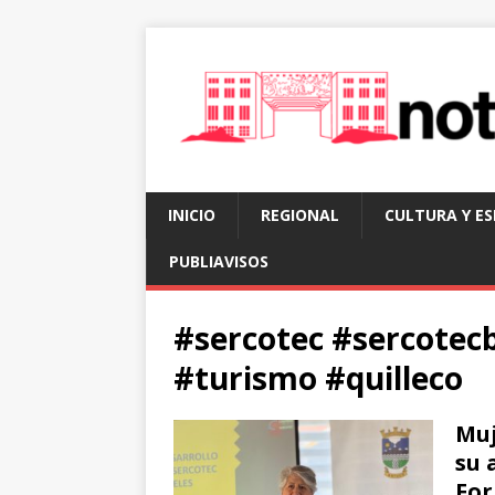
INICIO
REGIONAL
CULTURA Y E
PUBLIAVISOS
#sercotec #sercotec
#turismo #quilleco
Muj
su 
Fo