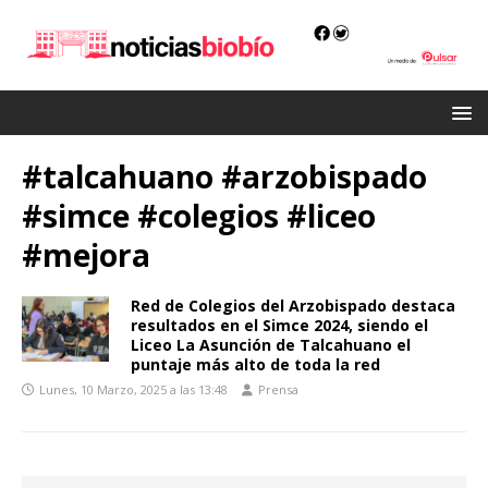
#talcahuano #arzobispado
#simce #colegios #liceo
#mejora
Red de Colegios del Arzobispado destaca
resultados en el Simce 2024, siendo el
Liceo La Asunción de Talcahuano el
puntaje más alto de toda la red
Lunes, 10 Marzo, 2025 a las 13:48
Prensa