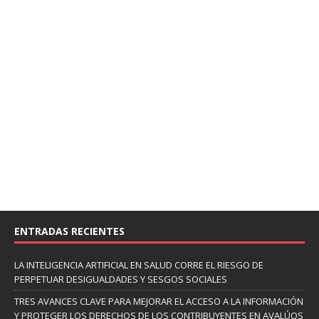
ENTRADAS RECIENTES
LA INTELIGENCIA ARTIFICIAL EN SALUD CORRE EL RIESGO DE
PERPETUAR DESIGUALDADES Y SESGOS SOCIALES
TRES AVANCES CLAVE PARA MEJORAR EL ACCESO A LA INFORMACIÓN
Y PROTEGER LOS DERECHOS DE LOS CONTRIBUYENTES EN AVALÚOS