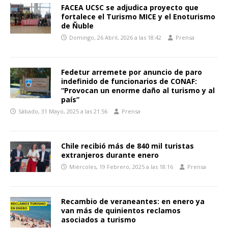
FACEA UCSC se adjudica proyecto que
fortalece el Turismo MICE y el Enoturismo
de Ñuble
Domingo, 26 Abril, 2026 a las 18:42
Prensa
Fedetur arremete por anuncio de paro
indefinido de funcionarios de CONAF:
“Provocan un enorme daño al turismo y al
país”
Sábado, 31 Mayo, 2025 a las 21:56
Prensa
Chile recibió más de 840 mil turistas
extranjeros durante enero
Miércoles, 19 Febrero, 2025 a las 18:16
Prensa
Recambio de veraneantes: en enero ya
van más de quinientos reclamos
asociados a turismo