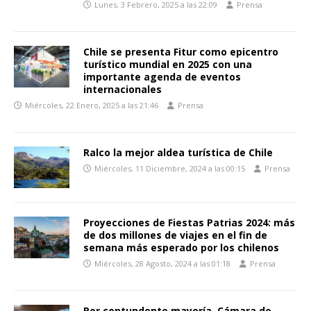
Lunes, 3 Febrero, 2025 a las 22:09
Prensa
Chile se presenta Fitur como epicentro
turístico mundial en 2025 con una
importante agenda de eventos
internacionales
Miércoles, 22 Enero, 2025 a las 21:46
Prensa
Ralco la mejor aldea turística de Chile
Miércoles, 11 Diciembre, 2024 a las 00:15
Prensa
Proyecciones de Fiestas Patrias 2024: más
de dos millones de viajes en el fin de
semana más esperado por los chilenos
Miércoles, 28 Agosto, 2024 a las 01:18
Prensa
Por contundente mayoría, Cámara de