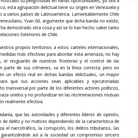
mostrado su peligrosidad en varias oportunidades, ya sea a
co; esta agrupación delictual tiene su origen en Venezuela y
do a varios países de Latinoamérica. Lamentablemente Chile
 venezolano, Yvan Gil, argumente que dicha banda no existe,
ad ha demostrado otra cosa y así se lo han hecho saber tanto
Relaciones Exteriores de Chile.
stros propios territorios a estos carteles internacionales,
as medidas más efectivas para abordar esta amenaza, no hay
s, el resguardo de nuestras fronteras y el control de las
n parte de sus crímenes, va en la línea correcta; pero no
en un efecto real en dichas bandas delictuales, un mayor
para que sus acciones sean aplicables y ejecutoriadas
 transversal por parte de los diferentes actores políticos,
enaza unidos y no profundizar en las recriminaciones mutuas
n realmente efectiva.
danía, que las autoridades y diferentes líderes de opinión,
 de delito y no matices dependiendo de la característica de
el narcotráfico, la corrupción, los delitos tributarios, las
, garantizándole así a la sociedad un compromiso sincero