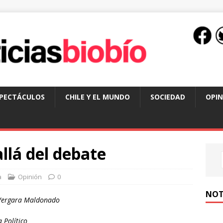
SPECTÁCULOS
CHILE Y EL MUNDO
SOCIEDAD
OPIN
llá del debate
a
Opinión
0
NOT
 Vergara Maldonado
a Político