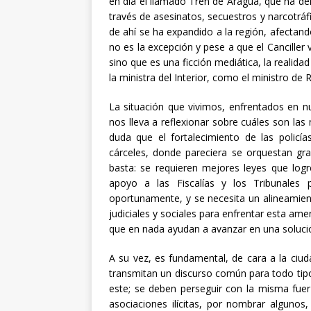
en día el llamado Tren de Aragua, que ha de
través de asesinatos, secuestros y narcotráfi
de ahí se ha expandido a la región, afectan
no es la excepción y pese a que el Canciller
sino que es una ficción mediática, la realid
la ministra del Interior, como el ministro de 
La situación que vivimos, enfrentados en nue
nos lleva a reflexionar sobre cuáles son l
duda que el fortalecimiento de las policía
cárceles, donde pareciera se orquestan gra
basta: se requieren mejores leyes que logr
apoyo a las Fiscalías y los Tribunales 
oportunamente, y se necesita un alineamiento
judiciales y sociales para enfrentar esta am
que en nada ayudan a avanzar en una solució
A su vez, es fundamental, de cara a la ciuda
transmitan un discurso común para todo tipo
este; se deben perseguir con la misma fuerza 
asociaciones ilícitas, por nombrar algunos