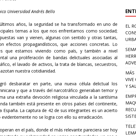
ENT
co Universidad Andrés Bello
 últimos años, la seguridad se ha transformado en uno de
EL R
incipales temas a los que nos enfrentamos como sociedad;
CONS
opuestas van y vienen, algunas con sentido y otras tantas,
URB
n efectos propagandísticos, que acciones concretas. Lo
SEMA
es que estamos viviendo como país, y también a nivel
HERR
ental una proliferación de bandas delictuales asociadas al
ADV
áfico, el lavado de activos, la trata de blancas, secuestros,
azotan nuestra cotidianidad.
MÁS 
VIVE
gró desbaratar en parte, una nueva célula delictual los
Y SA
minicana y que a través del narcotráfico generaban temor y
EMPR
uma una extraña devoción religiosa vinculada a la santísima
MAQU
anda también está presente en otros países del continente,
RECU
a España. La captura de 42 de sus integrantes es un acierto
SIST
o evidentemente no se logra con ello su erradicación.
TELE
 operan en el país, donde el más relevante pareciera ser hoy
LEMA