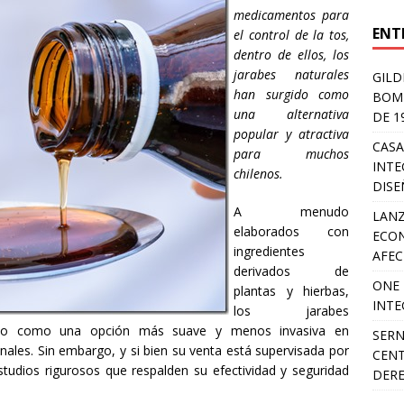
medicamentos para
ENT
el control de la tos,
dentro de ellos, los
jarabes naturales
GILD
han surgido como
BOMB
una alternativa
DE 1
popular y atractiva
CASA
para muchos
INTE
chilenos.
DIS
A menudo
LANZ
elaborados con
ECON
ingredientes
AFEC
derivados de
ONE 
plantas y hierbas,
INTE
los jarabes
reno como una opción más suave y menos invasiva en
SERN
ales. Sin embargo, y si bien su venta está supervisada por
CENT
 estudios rigurosos que respalden su efectividad y seguridad
DER