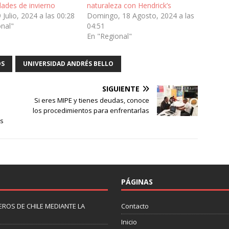
ades de invierno
naturaleza con Hendrick’s
 Julio, 2024 a las 00:28
Domingo, 18 Agosto, 2024 a las
onal"
04:51
En "Regional"
OS
UNIVERSIDAD ANDRÉS BELLO
SIGUIENTE
Si eres MIPE y tienes deudas, conoce
los procedimientos para enfrentarlas
os
PÁGINAS
ROS DE CHILE MEDIANTE LA
Contacto
Inicio