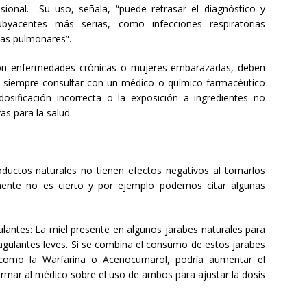
ional. Su uso, señala, “puede retrasar el diagnóstico y
byacentes más serias, como infecciones respiratorias
mas pulmonares”.
on enfermedades crónicas o mujeres embarazadas, deben
 y siempre consultar con un médico o químico farmacéutico
 dosificación incorrecta o la exposición a ingredientes no
s para la salud.
roductos naturales no tienen efectos negativos al tomarlos
mente no es cierto y por ejemplo podemos citar algunas
ulantes: La miel presente en algunos jarabes naturales para
agulantes leves. Si se combina el consumo de estos jarabes
como la Warfarina o Acenocumarol, podría aumentar el
ormar al médico sobre el uso de ambos para ajustar la dosis