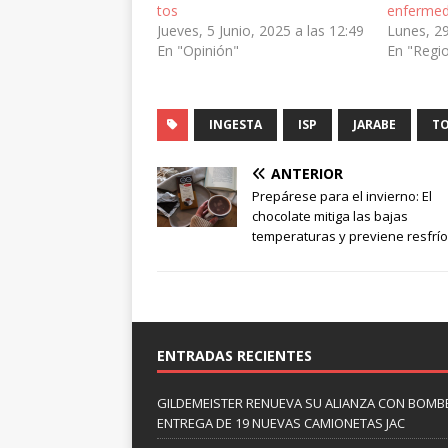
tos
enfermed
Jueves, 5 Junio, 2025 a las 12:49
Lunes, 29
En "Opinión"
En "Regi
INGESTA
ISP
JARABE
T
ANTERIOR
Prepárese para el invierno: El
chocolate mitiga las bajas
temperaturas y previene resfrí
ENTRADAS RECIENTES
GILDEMEISTER RENUEVA SU ALIANZA CON BOMBE
ENTREGA DE 19 NUEVAS CAMIONETAS JAC