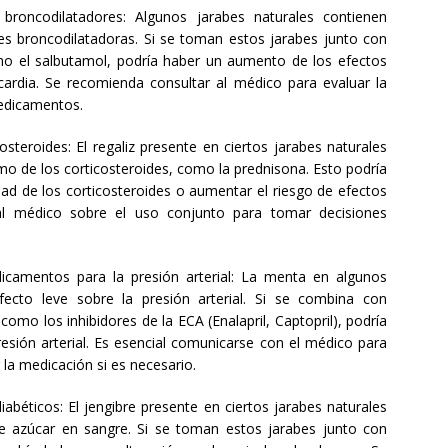
broncodilatadores: Algunos jarabes naturales contienen
es broncodilatadoras. Si se toman estos jarabes junto con
 el salbutamol, podría haber un aumento de los efectos
ardia. Se recomienda consultar al médico para evaluar la
medicamentos.
costeroides: El regaliz presente en ciertos jarabes naturales
mo de los corticosteroides, como la prednisona. Esto podría
idad de los corticosteroides o aumentar el riesgo de efectos
al médico sobre el uso conjunto para tomar decisiones
camentos para la presión arterial: La menta en algunos
fecto leve sobre la presión arterial. Si se combina con
como los inhibidores de la ECA (Enalapril, Captopril), podría
resión arterial. Es esencial comunicarse con el médico para
r la medicación si es necesario.
diabéticos: El jengibre presente en ciertos jarabes naturales
de azúcar en sangre. Si se toman estos jarabes junto con