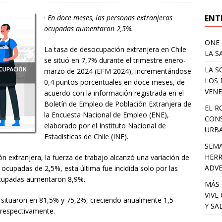
ENT
·
En doce meses, las personas extranjeras
ocupadas aumentaron 2,5%.
ONE 
La tasa de desocupación extranjera en Chile
LA S
se situó en 7,7% durante el trimestre enero-
LA S
marzo de 2024 (EFM 2024), incrementándose
LOS 
0,4 puntos porcentuales en doce meses, de
VENE
acuerdo con la información registrada en el
Boletín de Empleo de Población Extranjera de
EL R
la Encuesta Nacional de Empleo (ENE),
CONS
elaborado por el Instituto Nacional de
URB
Estadísticas de Chile (INE).
SEMA
HERR
ión extranjera, la fuerza de trabajo alcanzó una variación de
ADV
 ocupadas de 2,5%, esta última fue incidida solo por las
ocupadas aumentaron 8,9%.
MÁS 
VIVE
e situaron en 81,5% y 75,2%, creciendo anualmente 1,5
Y SA
 respectivamente.