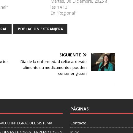
Martes, 30 Diciembre, 2025 a
onal"
las 14:13
En "Regional"
ORAL
POBLACIÓN EXTRANJERA
SIGUIENTE
uctos
Día de la enfermedad celiaca: desde
alimentos a medicamentos pueden
contener gluten
PÁGINAS
SALUD INTEGRAL DEL SISTEMA
Contacto
 LOS DEVASTADORES TERREMOTOS EN
Inicio