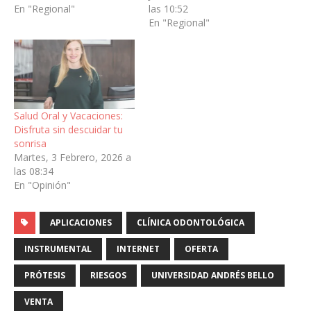
En "Regional"
las 10:52
En "Regional"
Salud Oral y Vacaciones:
Disfruta sin descuidar tu
sonrisa
Martes, 3 Febrero, 2026 a
las 08:34
En "Opinión"
APLICACIONES
CLÍNICA ODONTOLÓGICA
INSTRUMENTAL
INTERNET
OFERTA
PRÓTESIS
RIESGOS
UNIVERSIDAD ANDRÉS BELLO
VENTA