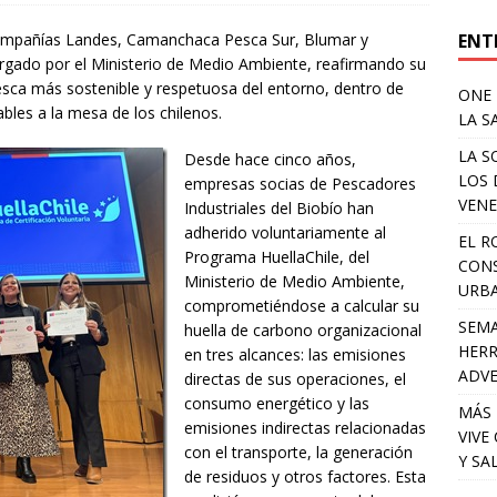
ENT
compañías Landes, Camanchaca Pesca Sur, Blumar y
torgado por el Ministerio de Medio Ambiente, reafirmando su
pesca más sostenible y respetuosa del entorno, dentro de
ONE 
ables a la mesa de los chilenos.
LA S
LA S
Desde hace cinco años,
LOS 
empresas socias de Pescadores
VENE
Industriales del Biobío han
adherido voluntariamente al
EL R
Programa HuellaChile, del
CONS
Ministerio de Medio Ambiente,
URB
comprometiéndose a calcular su
SEMA
huella de carbono organizacional
HERR
en tres alcances: las emisiones
ADV
directas de sus operaciones, el
consumo energético y las
MÁS 
emisiones indirectas relacionadas
VIVE
con el transporte, la generación
Y SA
de residuos y otros factores. Esta