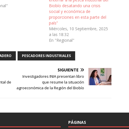
onal"
Biobío desatando una crisis
social y económica de
proporciones en esta parte del
país”
Miércoles, 10 Septiembre, 2025
a las 18:32
En "Regional"
NADERO
PESCADORES INDUSTRIALES
SIGUIENTE
Investigadores INIA presentan libro
tal de
que resume la situación
agroeconómica de la Región del Biobío
PÁGINAS