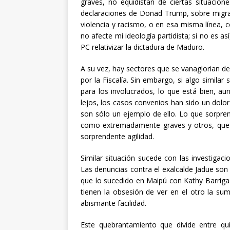
graves, no equidistan de ciertas situacio
declaraciones de Donad Trump, sobre migra
violencia y racismo, o en esa misma línea,
no afecte mi ideología partidista; si no es as
PC relativizar la dictadura de Maduro.
A su vez, hay sectores que se vanaglorian d
por la Fiscalía. Sin embargo, si algo similar
para los involucrados, lo que está bien, au
lejos, los casos convenios han sido un dol
son sólo un ejemplo de ello. Lo que sorpre
como extremadamente graves y otros, que in
sorprendente agilidad.
Similar situación sucede con las investigaci
Las denuncias contra el exalcalde Jadue so
que lo sucedido en Maipú con Kathy Barriga
tienen la obsesión de ver en el otro la su
abismante facilidad.
Este quebrantamiento que divide entre qu