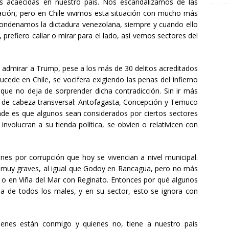
nes acaecidas en nuestro país. Nos escandalizamos de las
ción, pero en Chile vivimos esta situación con mucho más
 condenamos la dictadura venezolana, siempre y cuando ello
í, prefiero callar o mirar para el lado, así vemos sectores del
e admirar a Trump, pese a los más de 30 delitos acreditados
 sucede en Chile, se vocifera exigiendo las penas del infierno
nque no deja de sorprender dicha contradicción. Sin ir más
or de cabeza transversal: Antofagasta, Concepción y Temuco
nde es que algunos sean considerados por ciertos sectores
volucran a su tienda política, se obvien o relativicen con
ones por corrupción que hoy se vivencian a nivel municipal.
n muy graves, al igual que Godoy en Rancagua, pero no más
 o en Viña del Mar con Reginato. Entonces por qué algunos
ma de todos los males, y en su sector, esto se ignora con
ienes están conmigo y quienes no, tiene a nuestro país