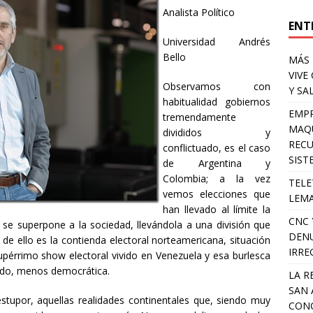
Analista Político
ENT
Universidad Andrés
Bello
MÁS 
VIVE
Observamos con
Y SA
habitualidad gobiernos
EMPR
tremendamente
MAQU
divididos y
RECU
conflictuado, es el caso
SIST
de Argentina y
Colombia; a la vez
TELE
vemos elecciones que
LEMA
han llevado al límite la
CNC 
 se superpone a la sociedad, llevándola a una división que
DENU
 de ello es la contienda electoral norteamericana, situación
IRRE
upérrimo show electoral vivido en Venezuela y esa burlesca
odo, menos democrática.
LA R
SAN 
estupor, aquellas realidades continentales que, siendo muy
CONC