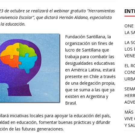
ENT
23 de octubre se realizará el webinar gratuito “Herramientas
vivencia Escolar”, que dictará Hernán Aldana, especialista
 la educación.
ONE 
LA S
Fundación Santillana, la
LA S
organización sin fines de
LOS 
lucro de Santillana que
VENE
trabaja para combatir las
desigualdades educativas
EL R
en América Latina, estará
CONS
presente en Chile a través
URB
de una delegación propia,
SEMA
que se suma a las que ya
HERR
existen en Argentina y
ADV
Brasil.
MÁS 
ará iniciativas locales para apoyar la educación del país,
VIVE
ldad en educación, fomentar buenas prácticas y difundir
Y SA
ción de las futuras generaciones.