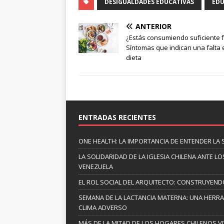
DESIGUALDADES EDUCATIVAS
ED
ANTERIOR
¿Estás consumiendo suficiente f
Síntomas que indican una falta 
dieta
ENTRADAS RECIENTES
ONE HEALTH: LA IMPORTANCIA DE ENTENDER LA 
LA SOLIDARIDAD DE LA IGLESIA CHILENA ANTE
VENEZUELA
EL ROL SOCIAL DEL ARQUITECTO: CONSTRUYEND
SEMANA DE LA LACTANCIA MATERNA: UNA HERR
CLIMA ADVERSO
MÁS DE LA MITAD DE LOS HOGARES CHILENOS V