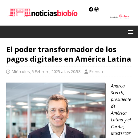
El poder transformador de los
pagos digitales en América Latina
Miércoles, 5 Febrero, 2025 a las 20:58
Prensa
Andrea
Scerch,
presidente
de
América
Latina y el
Caribe,
Mastercar