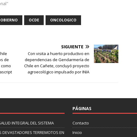
onal"
GOBIERNO
OCDE
ONCOLOGICO
SIGUIENTE
hile
Con visita a huerto productivo en
os de
dependencias de Gendarmería de
n como
Chile en Cañete, concluyó proyecto
ascript
agroecológico impulsado por INIA
PÁGINAS
SALUD INTEGRAL DEL SISTEMA
Contacto
 LOS DEVASTADORES TERREMOTOS EN
Inicio