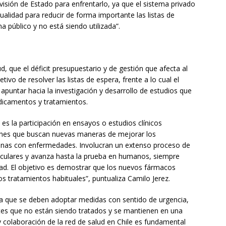
isión de Estado para enfrentarlo, ya que el sistema privado
tualidad para reducir de forma importante las listas de
 público y no está siendo utilizada”.
d, que el déficit presupuestario y de gestión que afecta al
tivo de resolver las listas de espera, frente a lo cual el
puntar hacia la investigación y desarrollo de estudios que
edicamentos y tratamientos.
es la participación en ensayos o estudios clínicos
iones que buscan nuevas maneras de mejorar los
rsonas con enfermedades. Involucran un extenso proceso de
leculares y avanza hasta la prueba en humanos, siempre
dad. El objetivo es demostrar que los nuevos fármacos
os tratamientos habituales”, puntualiza Camilo Jerez.
ma que se deben adoptar medidas con sentido de urgencia,
ntes que no están siendo tratados y se mantienen en una
 y colaboración de la red de salud en Chile es fundamental