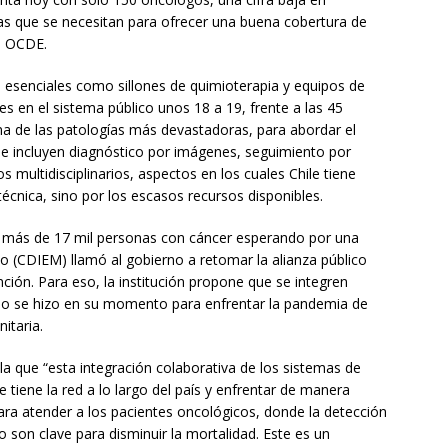
as que se necesitan para ofrecer una buena cobertura de
a OCDE.
os esenciales como sillones de quimioterapia y equipos de
les en el sistema público unos 18 a 19, frente a las 45
a de las patologías más devastadoras, para abordar el
ue incluyen diagnóstico por imágenes, seguimiento por
s multidisciplinarios, aspectos en los cuales Chile tiene
técnica, sino por los escasos recursos disponibles.
 más de 17 mil personas con cáncer esperando por una
o (CDIEM) llamó al gobierno a retomar la alianza público
ención. Para eso, la institución propone que se integren
o se hizo en su momento para enfrentar la pandemia de
itaria.
a que “esta integración colaborativa de los sistemas de
ue tiene la red a lo largo del país y enfrentar de manera
 para atender a los pacientes oncológicos, donde la detección
o son clave para disminuir la mortalidad. Este es un