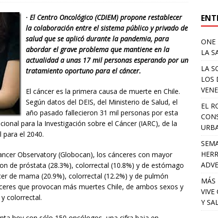
ENT
·
El Centro Oncológico (CDIEM) propone restablecer
la colaboración entre el sistema público y privado de
salud que se aplicó durante la pandemia, para
ONE 
abordar el grave problema que mantiene en la
LA S
actualidad a unas 17 mil personas esperando por un
LA S
tratamiento oportuno para el cáncer.
LOS 
VENE
El cáncer es la primera causa de muerte en Chile.
Según datos del DEIS, del Ministerio de Salud, el
EL R
año pasado fallecieron 31 mil personas por esta
CONS
ional para la Investigación sobre el Cáncer (IARC), de la
URB
l para el 2040.
SEMA
HERR
Cancer Observatory (Globocan), los cánceres con mayor
ADV
on de próstata (28.3%), colorrectal (10.8%) y de estómago
ncer de mama (20.9%), colorrectal (12.2%) y de pulmón
MÁS 
cánceres que provocan más muertes Chile, de ambos sexos y
VIVE
 colorrectal.
Y SA
enta hoy con sólo 150 oncólogos, una cifra baja en