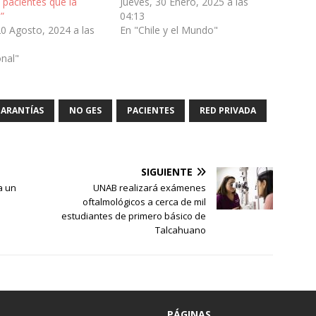
 pacientes que la
Jueves, 30 Enero, 2025 a las
”
04:13
0 Agosto, 2024 a las
En "Chile y el Mundo"
onal"
ARANTÍAS
NO GES
PACIENTES
RED PRIVADA
SIGUIENTE
a un
UNAB realizará exámenes
oftalmológicos a cerca de mil
estudiantes de primero básico de
Talcahuano
PÁGINAS