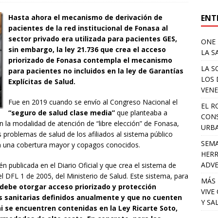
ENT
Hasta ahora el mecanismo de derivación de
pacientes de la red institucional de Fonasa al
sector privado era utilizada para pacientes GES,
ONE 
sin embargo, la ley 21.736 que crea el acceso
LA S
priorizado de Fonasa contempla el mecanismo
LA S
para pacientes no incluidos en la ley de Garantías
LOS 
Explícitas de Salud.
VENE
Fue en 2019 cuando se envío al Congreso Nacional el
EL R
“seguro de salud clase media”
que planteaba a
CONS
n la modalidad de atención de “libre elección” de Fonasa,
URB
s problemas de salud de los afiliados al sistema público
SEMA
n una cobertura mayor y copagos conocidos.
HERR
ADV
én publicada en el Diario Oficial y que crea el sistema de
 DFL 1 de 2005, del Ministerio de Salud. Este sistema, para
MÁS 
 debe otorgar acceso priorizado y protección
VIVE
es sanitarias definidos anualmente y que no cuenten
Y SA
ni se encuentren contenidas en la Ley Ricarte Soto,