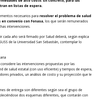
rmedades de alto costo. En concreto, para las
ran en listas de espera.
elementos necesarios para
resolver el problema de salud
s en convenio con Fonasa
, los que serán remunerados
has intervenciones.
rir cada año será firmado por Salud deberá, según explica
PSUSS de la Universidad San Sebastián, contemplar lo
aria
considere las intervenciones propuestas por las
ed de salud estatal (con uso eficiente) y tiempos de espera,
ores privados, un análisis de costo y su proyección que le
iones de entrega son diferentes según sea el grupo de
ableciéndose dos esquemas diferentes, que contarán con