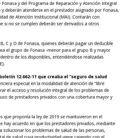
e Fonasa y del Programa de Reparación y Atención Integral
o y deberán atenderse en el prestador asignado por Fonasa,
dad de Atención Institucional (MAI). Contarán con
ue si no se cumplen deberán ser derivados a otros
s B, C y D de Fonasa, quienes deberán pagar un deducible
sea el grupo de Fonasa -menor para el grupo B y mayor
 dentro de los disponibles, entendiéndose realizadas
E).
(boletín 12.662-11 que creaba el “seguro de salud
nciera especial en la modalidad de atención de “libre
ar el acceso y resolución integral de los problemas de
l uso de prestadores privados con una cobertura mayor y
os que proponía la ley de 2019 se mantuvieron en el
que hay acuerdo en que los prestadores privados, mediante
 solucionar los problemas de salud de las personas,
tal de salud cuya productividad viene cayendo con el