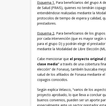
Esquema 1.
Para beneficiarios del grupo A d
de Salud (PRAIS), quienes no tendrán copag
entendiéndose realizadas mediante la Modali
protocolos de tiempo de espera y calidad, q
prestadores.
Esquema 2
.
Para beneficiarios de los grupo
por cada intervención (que es mayor según 
para el grupo D) y podrán elegir el prestador
mediante la Modalidad de Libre Elección (ML
Cabe mencionar que
el proyecto original 
clase media”
a través de una cobertura fina
elección” de Fonasa), también buscaba mejor
salud de los afiliados de Fonasa mediante e
copagos conocidos.
Según explica Velasco, “varios de los aspect
proyecto aprobado, lo que lleva a concluir 
buenos convenios, pueden ser un aporte para
especialmente ante un sector prestador esta