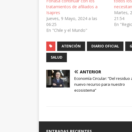
Fonasa continuar con los
todos los
tratamientos de afiliados a
necesitan
Isapres
Martes, 2
Jueves, 9 Mayo, 2024 a las
21:54
06:25
En "Regi
En "Chile y el Mundo"
ATENCIÓN
DIARIO OFICIAL
G
SALUD
ANTERIOR
Economía Circular: “Del residuo 
nuevo recurso para nuestro
ecosistema”
ENTRADAS RECIENTES