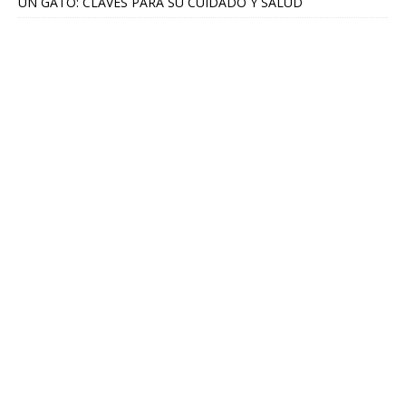
UN GATO: CLAVES PARA SU CUIDADO Y SALUD