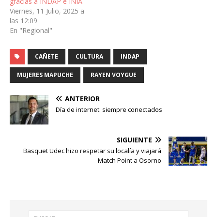
gracias a INDAP e INIA
Viernes, 11 Julio, 2025 a
las 12:09
En "Regional"
CAÑETE
CULTURA
INDAP
MUJERES MAPUCHE
RAYEN VOYGUE
ANTERIOR
Día de internet: siempre conectados
SIGUIENTE
Basquet Udec hizo respetar su localía y viajará
Match Point a Osorno