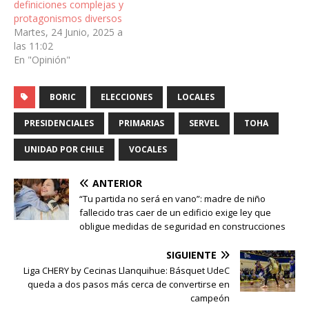
definiciones complejas y
protagonismos diversos
Martes, 24 Junio, 2025 a
las 11:02
En "Opinión"
BORIC
ELECCIONES
LOCALES
PRESIDENCIALES
PRIMARIAS
SERVEL
TOHA
UNIDAD POR CHILE
VOCALES
ANTERIOR
“Tu partida no será en vano”: madre de niño
fallecido tras caer de un edificio exige ley que
obligue medidas de seguridad en construcciones
SIGUIENTE
Liga CHERY by Cecinas Llanquihue: Básquet UdeC
queda a dos pasos más cerca de convertirse en
campeón