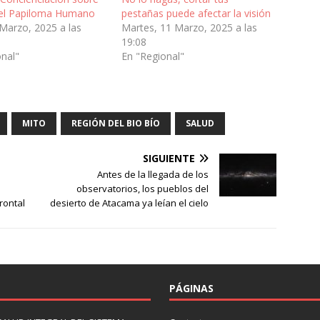
 del Papiloma Humano
pestañas puede afectar la visión
Marzo, 2025 a las
Martes, 11 Marzo, 2025 a las
19:08
onal"
En "Regional"
MITO
REGIÓN DEL BIO BÍO
SALUD
SIGUIENTE
Antes de la llegada de los
e
observatorios, los pueblos del
rontal
desierto de Atacama ya leían el cielo
PÁGINAS