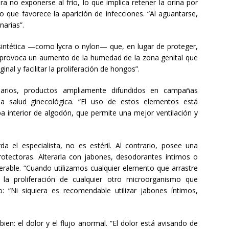
ra no exponerse al frío, lo que implica retener la orina por
o que favorece la aparición de infecciones. “Al aguantarse,
narias”.
sintética —como lycra o nylon— que, en lugar de proteger,
ior provoca un aumento de la humedad de la zona genital que
ginal y facilitar la proliferación de hongos”.
arios, productos ampliamente difundidos en campañas
e la salud ginecológica. “El uso de estos elementos está
opa interior de algodón, que permite una mejor ventilación y
a el especialista, no es estéril. Al contrario, posee una
otectoras. Alterarla con jabones, desodorantes íntimos o
erable. “Cuando utilizamos cualquier elemento que arrastre
la proliferación de cualquier otro microorganismo que
: “Ni siquiera es recomendable utilizar jabones íntimos,
ien: el dolor y el flujo anormal. “El dolor está avisando de