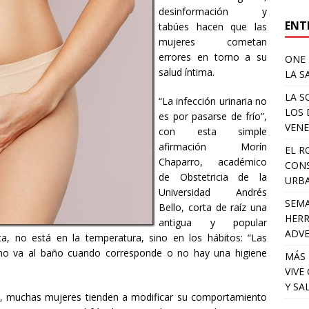
desinformación y
ENT
tabúes hacen que las
mujeres cometan
errores en torno a su
ONE 
salud íntima.
LA S
LA S
“La infección urinaria no
LOS 
es por pasarse de frío”,
VENE
con esta simple
afirmación Morín
EL R
Chaparro, académico
CONS
de Obstetricia de la
URB
Universidad Andrés
SEMA
Bello, corta de raíz una
HERR
antigua y popular
ADV
ista, no está en la temperatura, sino en los hábitos: “Las
r no va al baño cuando corresponde o no hay una higiene
MÁS 
VIVE
Y SA
rno, muchas mujeres tienden a modificar su comportamiento