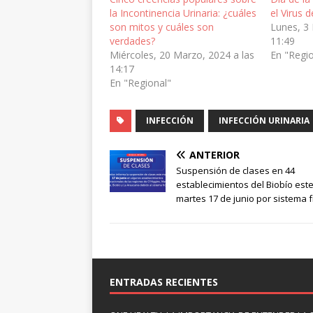
la Incontinencia Urinaria: ¿cuáles
el Virus
son mitos y cuáles son
Lunes, 3 
verdades?
11:49
Miércoles, 20 Marzo, 2024 a las
En "Regi
14:17
En "Regional"
INFECCIÓN
INFECCIÓN URINARIA
ANTERIOR
Suspensión de clases en 44
establecimientos del Biobío est
martes 17 de junio por sistema f
ENTRADAS RECIENTES