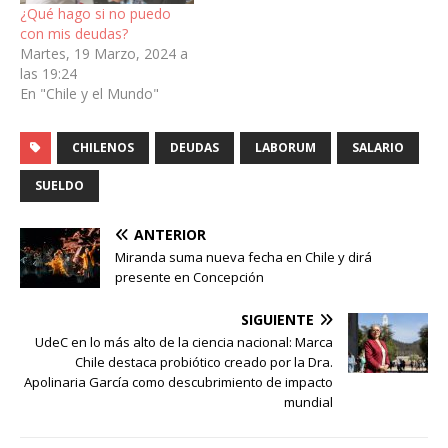
¿Qué hago si no puedo
con mis deudas?
Martes, 19 Marzo, 2024 a
las 19:24
En "Chile y el Mundo"
CHILENOS
DEUDAS
LABORUM
SALARIO
SUELDO
ANTERIOR
Miranda suma nueva fecha en Chile y dirá
presente en Concepción
SIGUIENTE
UdeC en lo más alto de la ciencia nacional: Marca
Chile destaca probiótico creado por la Dra.
Apolinaria García como descubrimiento de impacto
mundial