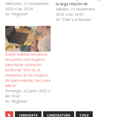
Miércoles, 12 Noviembre,
la larga relación de
2025 a las 23:24
amistad con su familia.
Sábado, 15 Noviembre,
En "Regional"
Ambas tuvieron un sentido
2025 a las 16:05
recordatorio del trabajo
En "Chile y el Mundo"
del ex Presidente Piñera
por Chile y su gente. La
candidata presidencial
Evelyn Matthei se reunió
este sábado con la ex
Primera Dama…
Evelyn Matthei encabeza
encuentro con mujeres
para iniciar activación
territorial: “Este es el
momento de las mujeres.
No para esperar, sino para
liderar”
Domingo, 22 Junio, 2025 a
las 16:42
En "Regional"
CANDIDATA
CANDIDATURA
CHILE