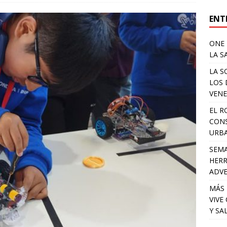
ENT
ONE 
LA S
LA S
LOS 
VENE
EL R
CONS
URB
SEMA
HERR
ADV
MÁS 
VIVE
Y SA