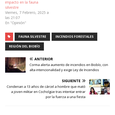
impacto en la fauna
silvestre
Viernes, 7 Febrero, 2025 a
las 21:07
En "Opinión"
FAUNA SILVESTRE
INCENDIOS FORESTALES
REGIÓN DEL BIOBÍO
ANTERIOR
Corma alerta aumento de incendios en Biobío, con
alta intencionalidad y exige Ley de Incendios
SIGUIENTE
Condenan a 13 años de cárcel a hombre que mató
a joven militar en Cocholgüe tras intentar entrar
por la fuerza a una fiesta