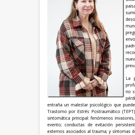
pais
sum
deso
mund
preg
envo
padr
rec
nuev
prev
La p
prof
no s
pérd
entraña un malestar psicológico que puede 
Trastorno por Estrés Postraumático (TEPT).
sintomática principal: fenómenos invasores,
evento; conductas de evitación persisten
externos asociados al trauma; y síntomas de h