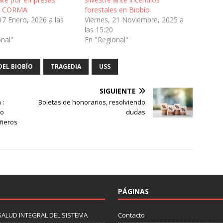
de CORMA
forestales en Biobío
17 Enero, 2026 a las
Viernes, 21 Noviembre, 2025 a
las 15:20
onal"
En "Regional"
DEL BIOBÍO
TRAGEDIA
USS
SIGUIENTE
 :
Boletas de honorarios, resolviendo
do
dudas
añeros
PÁGINAS
SALUD INTEGRAL DEL SISTEMA
Contacto