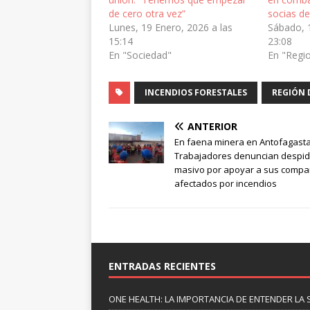
de cero otra vez”
socias 
Lunes, 19 Enero, 2026 a las
Sábado, 
15:14
23:08
En "Sociedad"
En "Regi
INCENDIOS FORESTALES
REGIÓN 
ANTERIOR
En faena minera en Antofagasta
Trabajadores denuncian despi
masivo por apoyar a sus comp
afectados por incendios
ENTRADAS RECIENTES
ONE HEALTH: LA IMPORTANCIA DE ENTENDER LA 