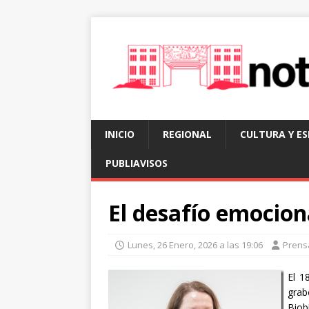
INICIO
REGIONAL
CULTURA Y E
PUBLIAVISOS
El desafío emociona
Lunes, 26 Enero, 2026 a las 19:06
Prens
El 1
grab
Biob