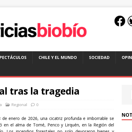
SPECTÁCULOS
CHILE Y EL MUNDO
SOCIEDAD
OPIN
l tras la tragedia
a
Regional
0
NOT
8 de enero de 2026, una cicatriz profunda e imborrable se
ó en el alma de Tomé, Penco y Lirquén, en la Región del
ío. Los incendios forestales no solo devoraron bienes y