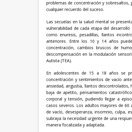
problemas de concentración y sobresaltos, 
cualquier recuerdo del suceso.
Las secuelas en la salud mental se present
vulnerabilidad de cada etapa del desarroll
como enuresis, pesadillas, llantos incont
anteriores. Entre los 10 y 14 años pueden
concentración, cambios bruscos de humor
descompensación en la modulación sensoria
Autista (TEA).
En adolescentes de 15 a 18 años se pres
concentración y sentimientos de vacío ant
ansiedad, angustia, llantos descontrolados, h
baja de apetito, pensamientos catastróficos,
corporal y tensión, pudiendo llegar a epis
casos severos. Los adultos mayores de 60 
de vacío, desesperanza, insomnio, culpa, e
subraya la necesidad urgente de una respue
manera focalizada y adaptada.