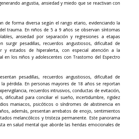
generando angustia, ansiedad y miedo que se reactivan con
an de forma diversa según el rango etario, evidenciando la
o del trauma. En niños de 5 a 9 años se observan síntomas
rolables, ansiedad por separación y regresiones a etapas
 surgir pesadillas, recuerdos angustiosos, dificultad de
 y estados de hiperalerta, con especial atención a la
l en los niños y adolescentes con Trastorno del Espectro
entan pesadillas, recuerdos angustiosos, dificultad de
e la pérdida. En personas mayores de 18 años se reportan
ipervigilancia, recuerdos intrusivos, conductas de evitación,
 dificultad para conciliar el sueño, incertidumbre, rigidez
odios maniacos, psicóticos o síndromes de abstinencia en
años, además, presentan arrebatos de enojo, sentimientos
stados melancólicos y tristeza permanente. Este panorama
sta en salud mental que aborde las heridas emocionales de