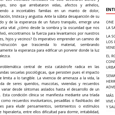
ajes, sino que arrebataron vidas, afectos y anhelos,
ENT
iendo a incontables familias en un manto de dolor,
lación, tristeza y angustia. Ante la súbita desaparición de su
ONE 
o y de la esperanza de un futuro tranquilo, emerge una
LA S
unta vital: ¿cómo desde la sombra y la oscuridad que nos
lvió, encontramos la fuerza para levantarnos por nuestros
LA S
es, hijos y vecinos? Es imperativo emprender un camino de
LOS 
onstrucción que trascienda lo material, sembrando
VENE
amente la esperanza para edificar un porvenir donde la luz
EL R
alezca.
CONS
roblemática central de esta catástrofe radica en las
URB
undas secuelas psicológicas, que persisten pues el impacto
SEMA
e limita a lo tangible. La vivencia de amenaza a la vida, la
HERR
ida de seres queridos, mascotas, viviendas y recuerdos
ADV
variar desde síntomas aislados hasta el desarrollo de un
 Esta condición clínica se manifiesta mediante una tríada
MÁS 
 como recuerdos involuntarios, pesadillas o flashbacks del
VIVE
tes para eludir pensamientos, sentimientos o estímulos
Y SA
iperalerta, entre ellos dificultad para dormir, irritabilidad,