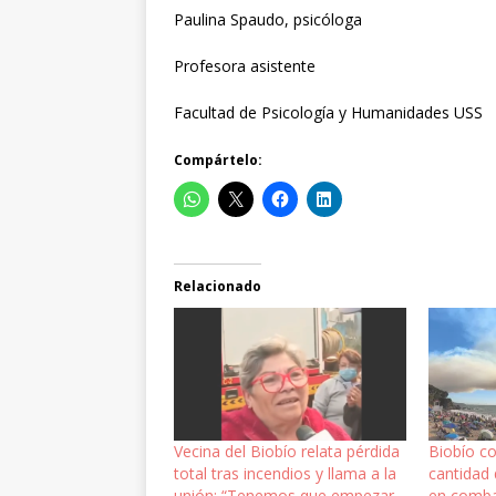
Paulina Spaudo, psicóloga
Profesora asistente
Facultad de Psicología y Humanidades USS
Compártelo:
Relacionado
Vecina del Biobío relata pérdida
Biobío c
total tras incendios y llama a la
cantidad 
unión: “Tenemos que empezar
en comba