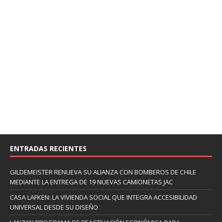
ENTRADAS RECIENTES
GILDEMEISTER RENUEVA SU ALIANZA CON BOMBEROS DE CHILE
MEDIANTE LA ENTREGA DE 19 NUEVAS CAMIONETAS JAC
CASA LAFKEN: LA VIVIENDA SOCIAL QUE INTEGRA ACCESIBILIDAD
UNIVERSAL DESDE SU DISEÑO