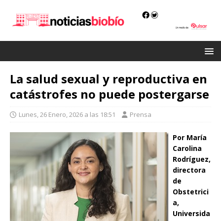
La salud sexual y reproductiva en
catástrofes no puede postergarse
Lunes, 26 Enero, 2026 a las 18:51
Prensa
Por María
Carolina
Rodríguez,
directora
de
Obstetrici
a,
Universida