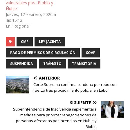
vulnerables para Biobío y
Ñuble
Jueves, 12 Febrero, 2026 a
las 15:12
En "Regional"
CMF
LEY JACINTA
PAGO DE PERMISOS DE CIRCULACIÓN
SOAP
SUSPENDIDA
TRÁNSITO
TRANSITORIA
ANTERIOR
Corte Suprema confirma condena por robo con
fuerza tras procedimiento policial en Lebu
SIGUIENTE
Superintendencia de Insolvencia implementará
medidas para priorizar renegociaciones de
personas afectadas por incendios en Ñuble y
Biobío