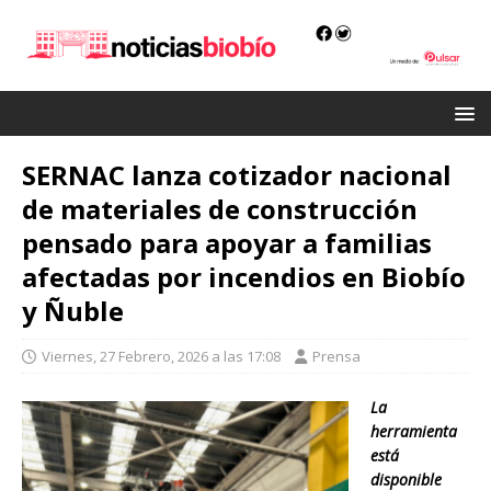
SERNAC lanza cotizador nacional
de materiales de construcción
pensado para apoyar a familias
afectadas por incendios en Biobío
y Ñuble
Viernes, 27 Febrero, 2026 a las 17:08
Prensa
La
herramienta
está
disponible