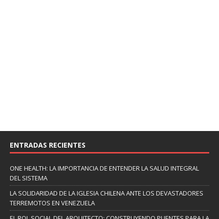
ENTRADAS RECIENTES
ONE HEALTH: LA IMPORTANCIA DE ENTENDER LA SALUD INTEGRAL
DEL SISTEMA
LA SOLIDARIDAD DE LA IGLESIA CHILENA ANTE LOS DEVASTADORES
TERREMOTOS EN VENEZUELA
EL ROL SOCIAL DEL ARQUITECTO: CONSTRUYENDO PUENTES PARA LA