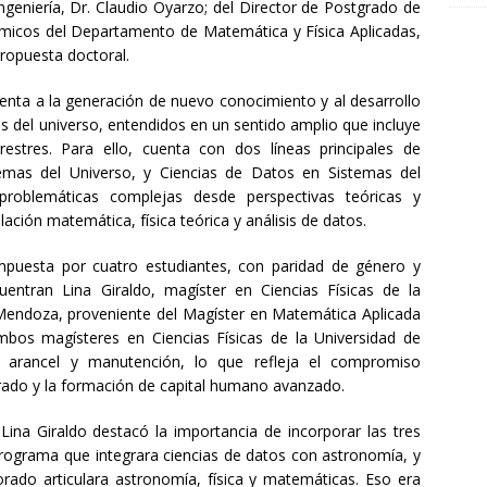
ngeniería, Dr. Claudio Oyarzo; del Director de Postgrado de
micos del Departamento de Matemática y Física Aplicadas,
ropuesta doctoral.
ienta a la generación de nuevo conocimiento y al desarrollo
os del universo, entendidos en un sentido amplio que incluye
stres. Para ello, cuenta con dos líneas principales de
temas del Universo, y Ciencias de Datos en Sistemas del
roblemáticas complejas desde perspectivas teóricas y
ción matemática, física teórica y análisis de datos.
puesta por cuatro estudiantes, con paridad de género y
cuentran Lina Giraldo, magíster en Ciencias Físicas de la
 Mendoza, proveniente del Magíster en Matemática Aplicada
mbos magísteres en Ciencias Físicas de la Universidad de
arancel y manutención, lo que refleja el compromiso
tgrado y la formación de capital humano avanzado.
Lina Giraldo destacó la importancia de incorporar las tres
rograma que integrara ciencias de datos con astronomía, y
ado articulara astronomía, física y matemáticas. Eso era