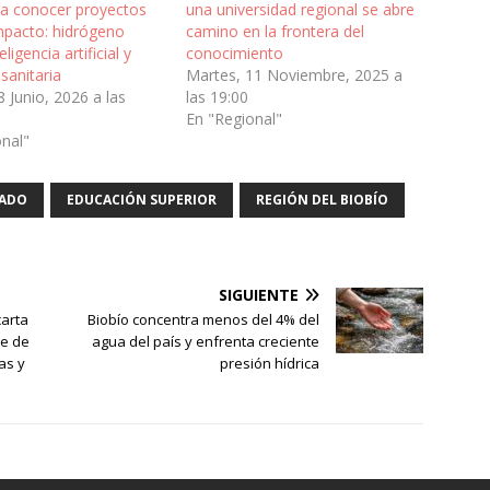
a conocer proyectos
una universidad regional se abre
mpacto: hidrógeno
camino en la frontera del
eligencia artificial y
conocimiento
 sanitaria
Martes, 11 Noviembre, 2025 a
8 Junio, 2026 a las
las 19:00
En "Regional"
onal"
ADO
EDUCACIÓN SUPERIOR
REGIÓN DEL BIOBÍO
SIGUIENTE
carta
Biobío concentra menos del 4% del
me de
agua del país y enfrenta creciente
as y
presión hídrica