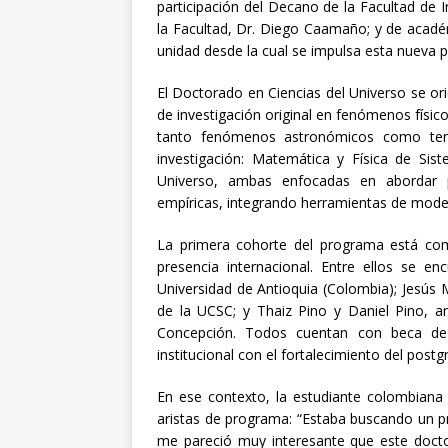
participación del Decano de la Facultad de I
la Facultad, Dr. Diego Caamaño; y de acadé
unidad desde la cual se impulsa esta nueva p
El Doctorado en Ciencias del Universo se or
de investigación original en fenómenos físic
tanto fenómenos astronómicos como terre
investigación: Matemática y Física de Sis
Universo, ambas enfocadas en abordar p
empíricas, integrando herramientas de modela
La primera cohorte del programa está com
presencia internacional. Entre ellos se en
Universidad de Antioquia (Colombia); Jesús
de la UCSC; y Thaiz Pino y Daniel Pino, a
Concepción. Todos cuentan con beca de 
institucional con el fortalecimiento del pos
En ese contexto, la estudiante colombiana 
aristas de programa: “Estaba buscando un p
me pareció muy interesante que este doctor