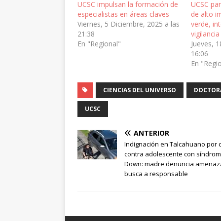
UCSC impulsan la formación de
UCSC par
especialistas en áreas claves
de alto i
Viernes, 5 Diciembre, 2025 a las
verde, int
21:38
vigilancia
En "Regional"
Jueves, 1
16:06
En "Regi
CIENCIAS DEL UNIVERSO
DOCTOR
UCSC
ANTERIOR
Indignación en Talcahuano por 
contra adolescente con síndro
Down: madre denuncia amenaz
busca a responsable