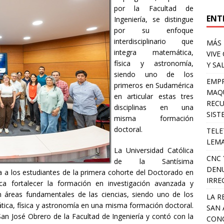
por la Facultad de
ENT
Ingeniería, se distingue
por su enfoque
interdisciplinario que
MÁS 
integra matemática,
VIVE
física y astronomía,
Y SA
siendo uno de los
EMPR
primeros en Sudamérica
MAQU
en articular estas tres
RECU
disciplinas en una
SIST
misma formación
doctoral.
TELE
LEMA
La Universidad Católica
CNC 
de la Santísima
DENU
da a los estudiantes de la primera cohorte del Doctorado en
IRRE
ca fortalecer la formación en investigación avanzada y
en áreas fundamentales de las ciencias, siendo uno de los
LA R
tica, física y astronomía en una misma formación doctoral.
SAN 
San José Obrero de la Facultad de Ingeniería y contó con la
CONC