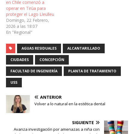
en Chile comenzó a
operar en Tirúa para
proteger el Lago Lleulleu
Domingo, 22 Febrero,
2026 a las 18:07
En "Regional"
AGUAS RESIDUALES
ALCANTARILLADO
CIUDADES
CONCEPCIÓN
FACULTAD DE INGENIERÍA
PLANTA DE TRATAMIENTO
USS
ANTERIOR
Volver a lo natural en la estética dental
SIGUIENTE
Avanza investigación por amenazas a niña con