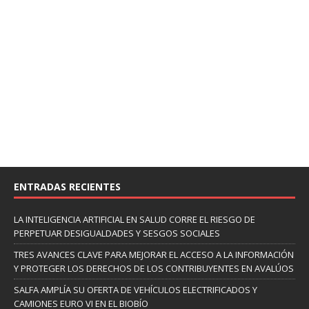
ENTRADAS RECIENTES
LA INTELIGENCIA ARTIFICIAL EN SALUD CORRE EL RIESGO DE
PERPETUAR DESIGUALDADES Y SESGOS SOCIALES
TRES AVANCES CLAVE PARA MEJORAR EL ACCESO A LA INFORMACIÓN
Y PROTEGER LOS DERECHOS DE LOS CONTRIBUYENTES EN AVALÚOS
SALFA AMPLÍA SU OFERTA DE VEHÍCULOS ELECTRIFICADOS Y
CAMIONES EURO VI EN EL BIOBÍO