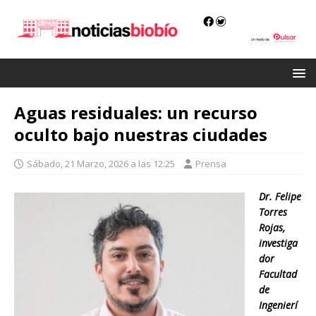
Aguas residuales: un recurso
oculto bajo nuestras ciudades
Sábado, 21 Marzo, 2026 a las 12:25
Prensa
Dr. Felipe
Torres
Rojas,
investiga
dor
Facultad
de
Ingenierí