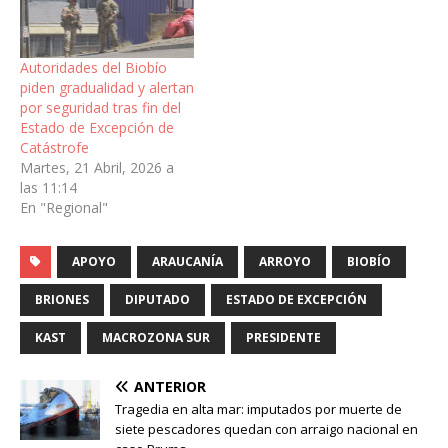
Autoridades del Biobío
piden gradualidad y alertan
por seguridad tras fin del
Estado de Excepción de
Catástrofe
Martes, 21 Abril, 2026 a
las 11:14
En "Regional"
APOYO
ARAUCANÍA
ARROYO
BIOBÍO
BRIONES
DIPUTADO
ESTADO DE EXCEPCIÓN
KAST
MACROZONA SUR
PRESIDENTE
ANTERIOR
Tragedia en alta mar: imputados por muerte de
siete pescadores quedan con arraigo nacional en