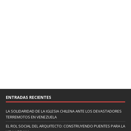
ENTRADAS RECIENTES
LA SOLIDARIDAD DE LA IGLESIA CHILENA ANTE LOS DEVASTADORES
TERREMOTOS EN VENEZUELA
EL ROL SOCIAL DEL ARQUITECTO: CONSTRUYENDO PUENTES PARA LA