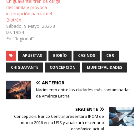
Chiguayante: tren de carga
descarrila y provoca
interrupción parcial del
Biotrén
Sábado, 9 Mayo, 2026 a
las 19:34
En "Regional"
APUESTAS
BIOBÍO
CASINOS
CGR
CHIGUAYANTE
CONCEPCIÓN
MUNICIPALIDADES
ANTERIOR
Nacimiento entre las ciudades más contaminadas
de América Latina
SIGUIENTE
Concepción: Banco Central presentará IPOM de
marzo 2026 en la USS y analizará escenario
económico actual