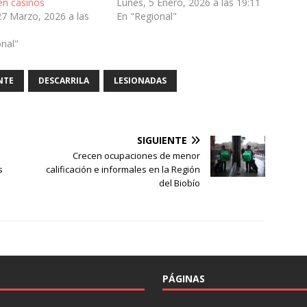
en casinos
Lunes, 5 Enero, 2026 a las 19:11
27 Marzo, 2026 a las
En "Regional"
onal"
NTE
DESCARRILA
LESIONADAS
SIGUIENTE
Crecen ocupaciones de menor
s
calificación e informales en la Región
del Biobío
PÁGINAS