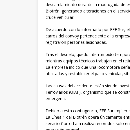
descarrilamiento durante la madrugada de es
Biotrén, generando alteraciones en el servic
cruce vehicular.
De acuerdo con lo informado por EFE Sur, el
carros del convoy perteneciente a la empresa
registraron personas lesionadas.
Tras el desrielo, quedó interrumpido temporal
mientras equipos técnicos trabajan en el retir
La empresa indicó que una locomotora sería 
afectadas y restablecer el paso vehicular, si
Las causas del accidente están siendo invest
Ferroviarios (UIAF), organismo que se constit
emergencia.
Debido a esta contingencia, EFE Sur impleme
La Línea 1 del Biotrén opera únicamente ent
servicio Corto Laja realiza recorridos solo e
operación normal.