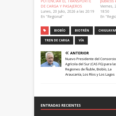
POTENCIAR EL TRANSPORTE
públicos 
DE CARGA Y PASAJEROS
Viernes, 
Lunes, 20 Julio, 2026 a las 20:19
18:50
En "Regional"
En "Regi
BIOBÍO
BIOTRÉN
CHIGUAYA
TREN DE CARGA
VÍA
ANTERIOR
Nuevo Presidente del Consorcio
Agrícola del Sur (CAS FG) para la
Regiones de Ñuble, Biobío, La
Araucanía, Los Ríos y Los Lagos
ENTRADAS RECIENTES