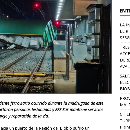
ENT
LA I
EL R
SESG
TRES
ACCE
DERE
AVA
SALF
ELEC
BIOB
PROV
idente ferroviario ocurrido durante la madrugada de este
MALT
ortaron personas lesionadas y EFE Sur mantiene servicios
CHIL
eje y reparación de la vía.
TURI
PRIM
acia un puerto de la Región del Biobío sufrió un