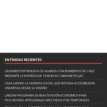
ENTRADAS RECIENTES
GILDEMEISTER RENUEVA SU ALIANZA CON BOMBEROS DE CHILE
MEDIANTE LA ENTREGA DE 19 NUEVAS CAMIONETAS JAC
CASA LAFKEN: LA VIVIENDA SOCIAL QUE INTEGRA ACCESIBILIDAD
UNIVERSAL DESDE SU DISEÑO
LANZAN PROGRAMA DE REACTIVACIÓN ECONÓMICA PARA
PESCADORES ARTESANALES AFECTADOS POR TEMPORALES