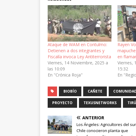
Ataque de WAM en Contulmo:
Rayen Vo
Detienen a dos integrantes y
mapuches
Fiscalía invoca Ley Antiterrorista
en flama
Viernes, 14 Noviembre, 2025 a
Viernes, 
las 10:09
15:32
En "Crónica Roja"
En "Regi
BIOBÍO
CAÑETE
COMUNIDAD
PROYECTO
TEXUSNETWORKS
TIR
ANTERIOR
Los Ángeles: Agricultores del su
Chile conocieron planta que