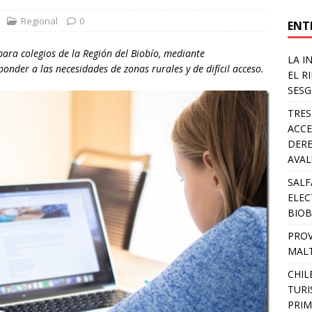
Regional
0
ENT
para colegios de la Región del Biobío, mediante
LA I
onder a las necesidades de zonas rurales y de difícil acceso.
EL R
SESG
TRES
ACCE
DERE
AVA
SALF
ELEC
BIOB
PROV
MALT
CHIL
TURI
PRIM