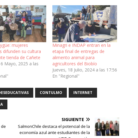
ygüe: mujeres
Minagri e INDAP entran en la
 difunden su cultura
etapa final de entregas de
nte tienda de Cañete
alimento animal para
16 Mayo, 2025 a las
agricultores del Biobío
Jueves, 18 Julio, 2024 a las 17:56
onal"
En "Regional"
ESEDUCATIVAS
CONTULMO
INTERNET
ÚA
SIGUIENTE
r de
SalmonChile destaca el potencial de la
economía azul ante estudiantes de la