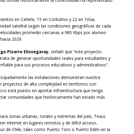
zonas donde históricamente la conectividad ha representado
.
ecimientos en Cañete, 15 en Contulmo y 22 en Tirúa,
vidad satelital según las condiciones geográficas de cada
 velocidades promedio cercanas a 980 Kbps por alumno
hacia 2029.
igo Pizarro Elissegaray
, señaló que “este proyecto
rata de generar oportunidades reales para estudiantes y
fiable para sus procesos educativos y administrativos”.
ticipadamente las instalaciones demuestran nuestra
r proyectos de alta complejidad en territorios con
oco está puesto en aportar infraestructura que tenga
ectar comunidades que históricamente han estado más
para zonas urbanas, rurales y extremas del país, Texus
r internet en lugares remotos y de difícil acceso,
sur de Chile, tales como Puerto Toro o Puerto Edén en la