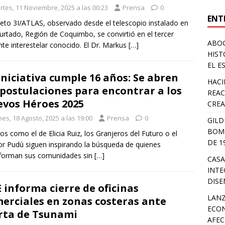
rtes, 11 Noviembre, 2025 a las 00:23
Prensa
0
ENT
jeto 3I/ATLAS, observado desde el telescopio instalado en
urtado, Región de Coquimbo, se convirtió en el tercer
ABOG
ante interestelar conocido. El Dr. Markus
[…]
HIST
EL E
iniciativa cumple 16 años: Se abren
HACI
 postulaciones para encontrar a los
REAC
vos Héroes 2025
CREA
es, 18 Agosto, 2025 a las 19:00
Prensa
0
GILD
BOMB
os como el de Elicia Ruiz, los Granjeros del Futuro o el
DE 1
r Pudú siguen inspirando la búsqueda de quienes
sforman sus comunidades sin
[…]
CASA
INTE
DIS
 informa cierre de oficinas
LANZ
erciales en zonas costeras ante
ECON
rta de Tsunami
AFEC