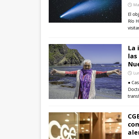
Ma
El ob
Río H
visit
La 
las
Nue
Lun
● Cas
Docto
tran
CGE
com
ale