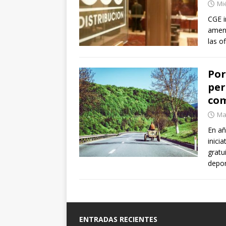
Mié
CGE i
amena
las o
Por
per
com
Mar
En añ
inici
gratu
depor
ENTRADAS RECIENTES