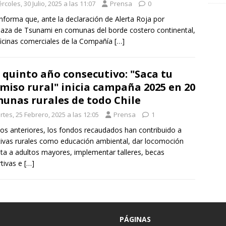
rcoles, 30 Julio, 2025 a las 11:07
Prensa
0
nforma que, ante la declaración de Alerta Roja por
za de Tsunami en comunas del borde costero continental,
ficinas comerciales de la Compañía
[…]
 quinto año consecutivo: "Saca tu
miso rural" inicia campaña 2025 en 20
unas rurales de todo Chile
tes, 25 Febrero, 2025 a las 12:05
Prensa
1
os anteriores, los fondos recaudados han contribuido a
ativas rurales como educación ambiental, dar locomoción
ita a adultos mayores, implementar talleres, becas
tivas e
[…]
PÁGINAS