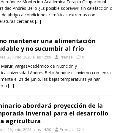
 Hernández Montecino Académica Terapia Ocupacional
rsidad Andrés Bello ¿Es posible sobrevivir sin calefacción o
 de abrigo a condiciones climáticas extremas con
eraturas cercanas
[…]
o mantener una alimentación
udable y no sucumbir al frío
es, 23 Junio, 2025 a las 12:09
Prensa
0
r Maruri VargasAcadémico de Nutrición y
ticaUniversidad Andrés Bello Aunque el invierno comienza
almente el 21 de junio, las bajas temperaturas ya han
do a
[…]
inario abordará proyección de la
porada invernal para el desarrollo
la agricultura
es, 16 Junio, 2025 a las 14:50
Prensa
1