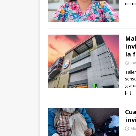
dismi
Mal
inv
la 
Jue
Talle
senso
gratu
[…]
Cua
inv
Mié