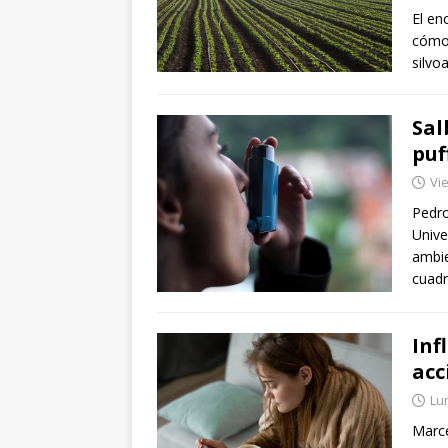
El en
cómo 
silvo
Sal
puf
Vie
Pedr
Unive
ambie
cuad
Inf
acc
Lu
Marce