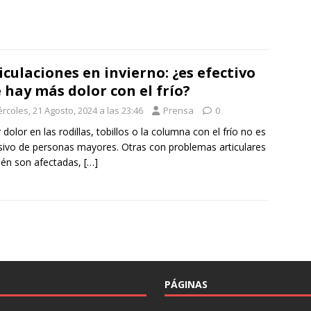
iculaciones en invierno: ¿es efectivo
 hay más dolor con el frío?
rcoles, 21 Agosto, 2024 a las 23:46
Prensa
0
r dolor en las rodillas, tobillos o la columna con el frío no es
sivo de personas mayores. Otras con problemas articulares
én son afectadas,
[…]
PÁGINAS