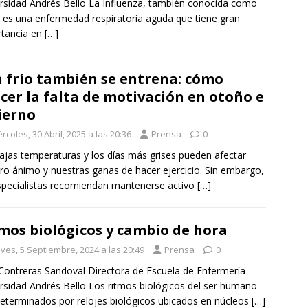
rsidad Andrés Bello La Influenza, también conocida como
, es una enfermedad respiratoria aguda que tiene gran
rtancia en
[…]
 frío también se entrena: cómo
cer la falta de motivación en otoño e
ierno
rcoles, 30 Abril, 2025 a las 20:36
Prensa
0
ajas temperaturas y los días más grises pueden afectar
ro ánimo y nuestras ganas de hacer ejercicio. Sin embargo,
specialistas recomiendan mantenerse activo
[…]
mos biológicos y cambio de hora
ves, 5 Septiembre, 2024 a las 20:49
Prensa
0
Contreras Sandoval Directora de Escuela de Enfermería
rsidad Andrés Bello Los ritmos biológicos del ser humano
eterminados por relojes biológicos ubicados en núcleos
[…]