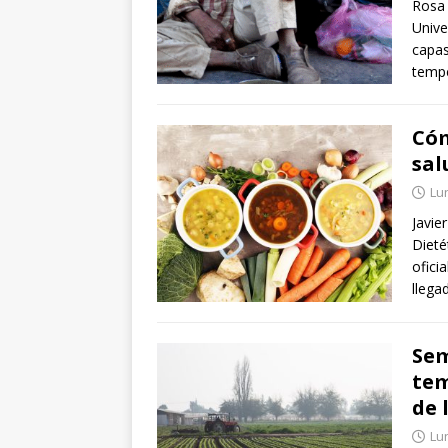
Rosa
Unive
capas
temp
Cóm
sal
Lun
Javie
Dieté
ofici
llega
Sem
tem
de 
Lun