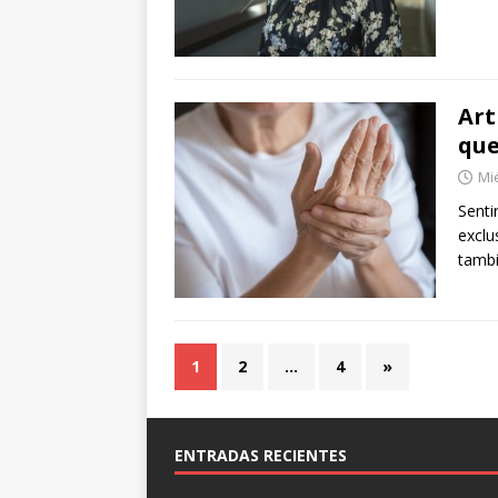
Art
que
Mié
Senti
exclu
tambi
1
2
…
4
»
ENTRADAS RECIENTES