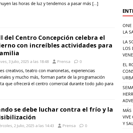
nuyen las horas de luz y tendemos a pasar más
[…]
ENT
ONE 
LA S
l del Centro Concepción celebra el
LA S
ierno con increíbles actividades para
LOS 
familia
VENE
ves, 3 Julio, 2025 a las 18:48
Prensa
0
EL R
res creativos, teatro con marionetas, experiencias
CONS
riales y mucho más, forman parte de la programación
URB
ita que ofrecerá el centro comercial durante todo julio para
SEMA
HERR
ADV
ndo se debe luchar contra el frío y la
MÁS 
isibilización
VIVE
Y SA
rcoles, 2 Julio, 2025 a las 14:43
Prensa
0