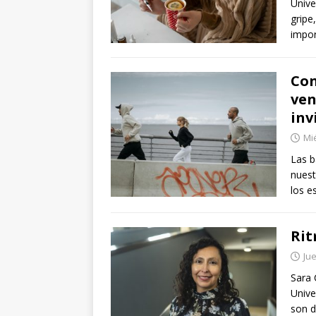
Unive
gripe
impo
Con
ven
inv
Mié
Las b
nuest
los e
Rit
Jue
Sara 
Unive
son d