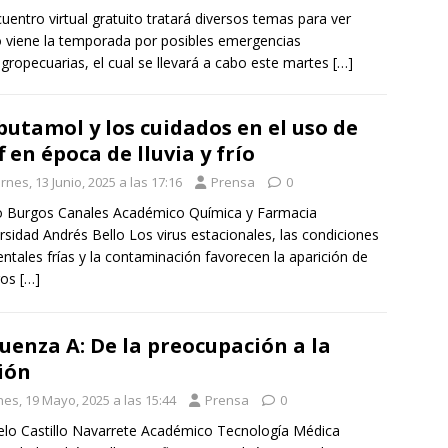
cuentro virtual gratuito tratará diversos temas para ver
viene la temporada por posibles emergencias
agropecuarias, el cual se llevará a cabo este martes
[…]
butamol y los cuidados en el uso de
f en época de lluvia y frío
rnes, 13 Junio, 2025 a las 17:16
Prensa
0
o Burgos Canales Académico Química y Farmacia
rsidad Andrés Bello Los virus estacionales, las condiciones
ntales frías y la contaminación favorecen la aparición de
ros
[…]
luenza A: De la preocupación a la
ión
nes, 19 Mayo, 2025 a las 15:44
Prensa
0
lo Castillo Navarrete Académico Tecnología Médica