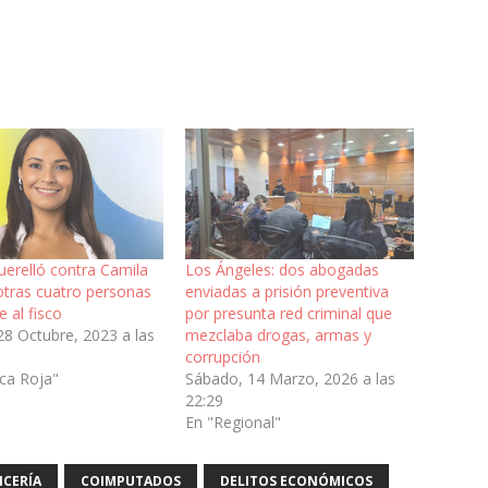
uerelló contra Camila
Los Ángeles: dos abogadas
 otras cuatro personas
enviadas a prisión preventiva
e al fisco
por presunta red criminal que
28 Octubre, 2023 a las
mezclaba drogas, armas y
corrupción
ica Roja"
Sábado, 14 Marzo, 2026 a las
22:29
En "Regional"
NCERÍA
COIMPUTADOS
DELITOS ECONÓMICOS