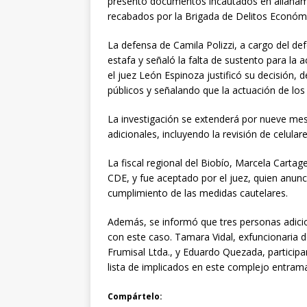
presentó documentos incautados en allanamie
recabados por la Brigada de Delitos Económ
La defensa de Camila Polizzi, a cargo del de
estafa y señaló la falta de sustento para la 
el juez León Espinoza justificó su decisión, 
públicos y señalando que la actuación de los
La investigación se extenderá por nueve mese
adicionales, incluyendo la revisión de celul
La fiscal regional del Biobío, Marcela Cartag
CDE, y fue aceptado por el juez, quien anunci
cumplimiento de las medidas cautelares.
Además, se informó que tres personas adicio
con este caso. Tamara Vidal, exfuncionaria d
Frumisal Ltda., y Eduardo Quezada, particip
lista de implicados en este complejo entrama
Compártelo: