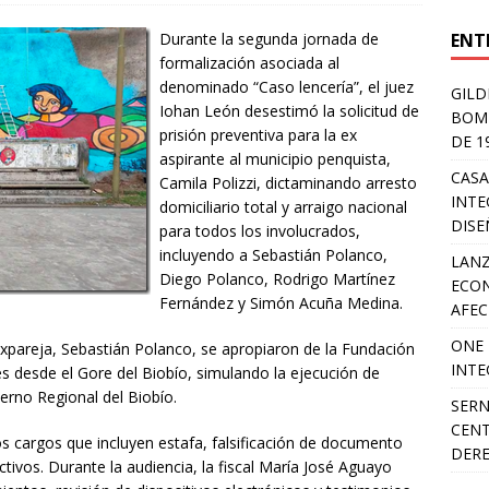
ENT
Durante la segunda jornada de
formalización asociada al
denominado “Caso lencería”, el juez
GILD
Iohan León desestimó la solicitud de
BOMB
prisión preventiva para la ex
DE 1
aspirante al municipio penquista,
CASA
Camila Polizzi, dictaminando arresto
INTE
domiciliario total y arraigo nacional
DIS
para todos los involucrados,
incluyendo a Sebastián Polanco,
LANZ
Diego Polanco, Rodrigo Martínez
ECON
Fernández y Simón Acuña Medina.
AFEC
ONE 
expareja, Sebastián Polanco, se apropiaron de la Fundación
INTE
s desde el Gore del Biobío, simulando la ejecución de
erno Regional del Biobío.
SERN
CENT
dos cargos que incluyen estafa, falsificación de documento
DER
ctivos. Durante la audiencia, la fiscal María José Aguayo