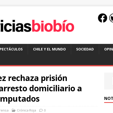
SPECTÁCULOS
CHILE Y EL MUNDO
SOCIEDAD
OPIN
ez rechaza prisión
arresto domiciliario a
oimputados
NOT
rensa
Crónica Roja
0