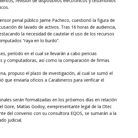
ntos, revisión de dispositivos electrónicos y testimonios
icos.
fensor penal público Jaime Pacheco, cuestionó la figura de
acusación de lavado de activos. Tras 16 horas de audiencia,
destacando la necesidad de cautelar el uso de los recursos
 imputados “raya en lo burdo”.
s, período en el cual se llevarán a cabo pericias
ares y computadoras, así como la comparación de firmas.
ena, propuso el plazo de investigación, al cual se sumó el
ó que enviaría oficios a Carabineros para verificar el
nales serán formalizadas en los próximos días en relación
el Gore, Matías Godoy, exrepresentante legal de la Otec
ante del convenio con su consultora EQOS, se sumarán a la
do judicial.