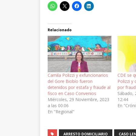
Relacionado
Camila Polizzi y exfuncionarios
CDE se q
del Gore Biobío fueron
Polizzi y
detenidos por estafa y fraude al
por fraud
fisco en Caso Convenios
Sábado, 
Miércoles, 29 Noviembre, 2023
12:44
a las 00:06
En "Crón
En "Regional"
ARRESTO DOMICILIARIO
CASO LE