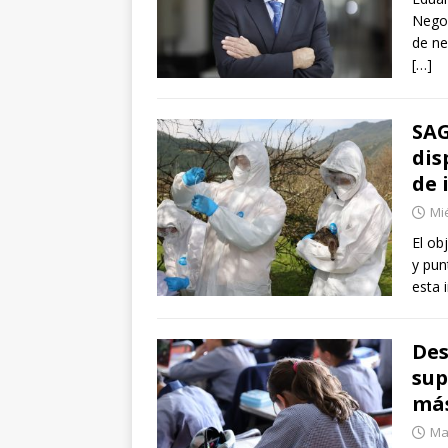
Negoc
de ne
[…]
SAG
dis
de 
Mié
El ob
y pun
esta 
Des
sup
má
Mar