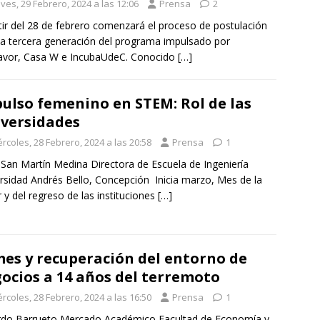
ves, 29 Febrero, 2024 a las 12:06
Prensa
2
tir del 28 de febrero comenzará el proceso de postulación
la tercera generación del programa impulsado por
avor, Casa W e IncubaUdeC. Conocido
[…]
ulso femenino en STEM: Rol de las
versidades
rcoles, 28 Febrero, 2024 a las 20:58
Prensa
1
n San Martín Medina Directora de Escuela de Ingeniería
rsidad Andrés Bello, Concepción Inicia marzo, Mes de la
 y del regreso de las instituciones
[…]
es y recuperación del entorno de
ocios a 14 años del terremoto
rcoles, 28 Febrero, 2024 a las 16:50
Prensa
1
rdo Barrueto Mercado Académico Facultad de Economía y