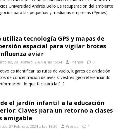
ios Universidad Andrés Bello La recuperación del ambiente
gocios para las pequeñas y medianas empresas (Pymes)
 utiliza tecnología GPS y mapas de
persión espacial para vigilar brotes
influenza aviar
rcoles, 28 Febrero, 2024 a las 15:54
Prensa
0
jetivo es identificar las rutas de vuelo, lugares de anidación
tos de concentración de aves silvestres georreferenciando
información, lo que facilitará la
[…]
de el jardín infantil a la educación
erior: Claves para un retorno a clases
s amigable
tes, 27 Febrero, 2024 a las 18:30
Prensa
1