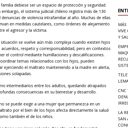
 familia debiese ser un espacio de protección y seguridad.
ENT
n embargo, el sistema judicial chileno registra más de 130
l denuncias de violencia intrafamiliar al año. Muchas de ellas
rivan en medidas cautelares, como órdenes de alejamiento
MÁS 
tre el agresor y la víctima.
VIVE
Y SA
 situación se vuelve aún más compleja cuando existen hijos
EMPR
e acuerdos, respeto y corresponsabilidad, pero en contextos
MAQU
ner el control mediante humillaciones y descalificaciones.
RECU
oordinar temas relacionados con los hijos, pueden
SIST
r ejerciendo el maltrato manteniendo a la madre en alerta,
siones solapadas.
TELE
LEMA
como intermediarios entre los adultos, quedando atrapados
CNC 
fundas consecuencias en su bienestar y desarrollo.
DENU
IRRE
a: no se puede exigir a una mujer que permanezca en un
altrato por el bien de los hijos afecta directamente la salud
LA R
como también el de los niños.
SAN 
CONC