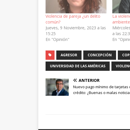
Violencia de pareja ¿un delito
La violen
común?
ambiente
Jueves, 9 Noviembre, 2023 a las
Miércole
15:25
a las 22:
En "Opinión"
En "Opin
AGRESOR
CONCEPCIÓN
COP
UNIVERSIDAD DE LAS AMÉRICAS
VIOLEN
ANTERIOR
Nuevo pago mínimo de tarjetas 
crédito: ¿Buenas o malas noticia