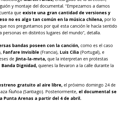
guión y montaje del documental. “Empezamos a darnos
cuenta que
existe una gran cantidad de versiones y
eso no es algo tan común en la música chilena,
por lo
que nos preguntamos por qué esta canción le hacía sentido
a personas en distintos lugares del mundo”, detalla.
ersas bandas poseen con la canción,
como es el caso
),
Fanfare Invisible
(Francia),
Luis Cilia
(Portugal), e
neses de
Jinta-la-mvta,
que la interpretan en protestas
a
Banda Dignidad,
quienes la llevaron a la calle durante la
treno gratuito al aire libre,
el próximo domingo 24 de
Plaza Ñuñoa (Santiago). Posteriormente,
el documental se
 Punta Arenas a partir del 4 de abril.