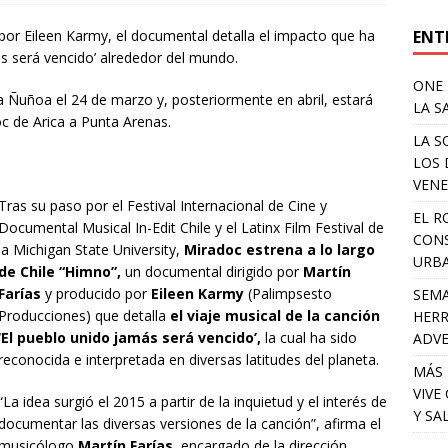
ENT
 por Eileen Karmy, el documental detalla el impacto que ha
ás será vencido’ alrededor del mundo.
ONE 
a Ñuñoa el 24 de marzo y, posteriormente en abril, estará
LA S
c de Arica a Punta Arenas.
LA S
LOS 
VENE
Tras su paso por el Festival Internacional de Cine y
EL R
Documental Musical In-Edit Chile y el Latinx Film Festival de
CONS
la Michigan State University,
Miradoc estrena a lo largo
URB
de Chile “Himno”,
un documental dirigido por
Martín
Farías
y producido por
Eileen Karmy
(Palimpsesto
SEMA
Producciones) que detalla
el viaje musical de la canción
HERR
‘El pueblo unido jamás será vencido’,
la cual ha sido
ADV
reconocida e interpretada en diversas latitudes del planeta.
MÁS 
VIVE
“La idea surgió el 2015 a partir de la inquietud y el interés de
Y SA
documentar las diversas versiones de la canción”, afirma el
musicólogo
Martín Farías,
encargado de la dirección,