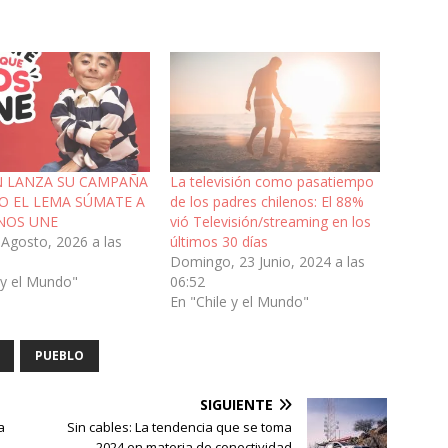
N LANZA SU CAMPAÑA
La televisión como pasatiempo
JO EL LEMA SÚMATE A
de los padres chilenos: El 88%
NOS UNE
vió Televisión/streaming en los
 Agosto, 2026 a las
últimos 30 días
Domingo, 23 Junio, 2024 a las
 y el Mundo"
06:52
En "Chile y el Mundo"
PUEBLO
SIGUIENTE
a
Sin cables: La tendencia que se toma
2024 en materia de conectividad