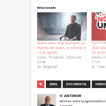
Relacionado
Nueva serie, ‘Bob Burnquist: La
TELETÓ
leyenda del skate’, se estrenó el
2026 BA
13 de agosto
LO QUE 
Lunes, 19 Agosto, 2024 a las
Jueves, 6
03:48
17:34
En "Regional"
En "Chile
ABRIL
DOCUMENTAL
HIMNO
ANTERIOR
Hinchas: entre la agresividad y l
agresión