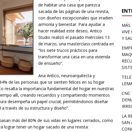
de habitar una casa que parezca
ENT
sacada de las páginas de una revista,
con diseños excepcionales que irradien
armonía y bienestar. Para ayudar a
MÁS 
hacer realidad este deseo, Antico
VIVE
Studio realizó el pasado miércoles 13
Y SA
de marzo, una masterclass centrada en
EMPR
“los siete trucos prácticos para
MAQU
transformar una casa en una vivienda
RECU
de ensueño”.
SIST
Ana Antico, neuroarquitecta y
TELE
84% de las personas que se sienten felices en su hogar
LEMA
sto resalta la importancia fundamental del hogar en nuestras
CNC 
tiempo allí, creando recuerdos y compartiendo momentos
DENU
ctura desempeña un papel crucial, permitiéndonos diseñar
IRRE
a través de su estructura y diseño”.
LA R
 pasan más del 80% de sus vidas en lugares cerrados, como
SAN 
ara lograr tener un hogar sacado de una revista:
CONC