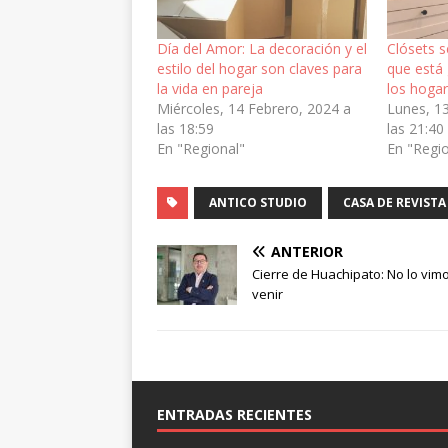
Día del Amor: La decoración y el
Clósets s
estilo del hogar son claves para
que está
la vida en pareja
los hoga
Miércoles, 14 Febrero, 2024 a
Lunes, 1
las 18:59
las 21:40
En "Regional"
En "Regi
ANTICO STUDIO
CASA DE REVISTA
ANTERIOR
Cierre de Huachipato: No lo vim
venir
ENTRADAS RECIENTES