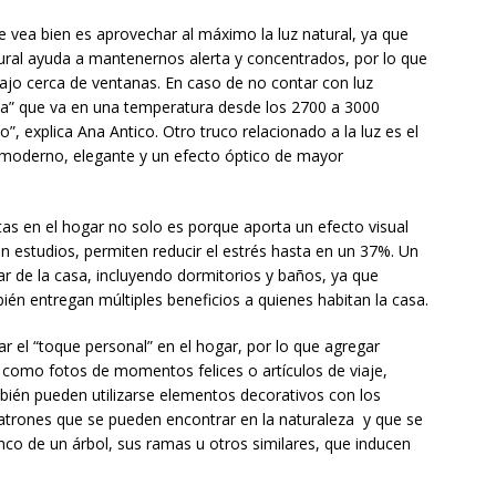
se vea bien es aprovechar al máximo la luz natural, ya que
tural ayuda a mantenernos alerta y concentrados, por lo que
bajo cerca de ventanas. En caso de no contar con luz
álida” que va en una temperatura desde los 2700 a 3000
co”, explica Ana Antico. Otro truco relacionado a la luz es el
 moderno, elegante y un efecto óptico de mayor
ntas en el hogar no solo es porque aporta un efecto visual
n estudios, permiten reducir el estrés hasta en un 37%. Un
ar de la casa, incluyendo dormitorios y baños, ya que
ién entregan múltiples beneficios a quienes habitan la casa.
ar el “toque personal” en el hogar, por lo que agregar
como fotos de momentos felices o artículos de viaje,
mbién pueden utilizarse elementos decorativos con los
atrones que se pueden encontrar en la naturaleza y que se
onco de un árbol, sus ramas u otros similares, que inducen