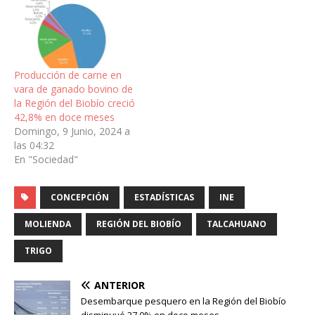
Producción de carne en
vara de ganado bovino de
la Región del Biobío creció
42,8% en doce meses
Domingo, 9 Junio, 2024 a
las 04:32
En "Sociedad"
CONCEPCIÓN
ESTADÍSTICAS
INE
MOLIENDA
REGIÓN DEL BIOBÍO
TALCAHUANO
TRIGO
ANTERIOR
Desembarque pesquero en la Región del Biobío
disminuyó 37,0% en doce meses