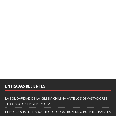
ENTRADAS RECIENTES
LA SOLIDARIDAD DE LA IGLESIA CHILENA ANTE LOS DEVASTADORES
TERREMOTOS EN VENEZUELA
EL ROL SOCIAL DEL ARQUITECTO: CONSTRUYENDO PUENTES PARA LA