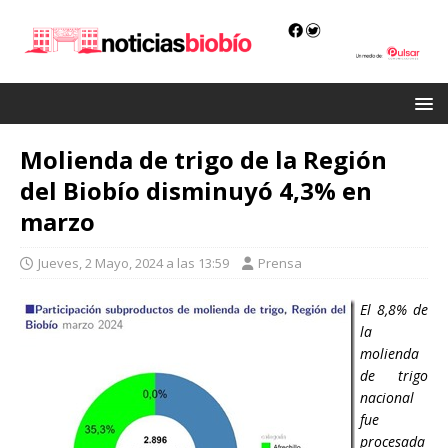
Molienda de trigo de la Región
del Biobío disminuyó 4,3% en
marzo
Jueves, 2 Mayo, 2024 a las 13:59
Prensa
El 8,8% de
la
molienda
de trigo
nacional
fue
procesada