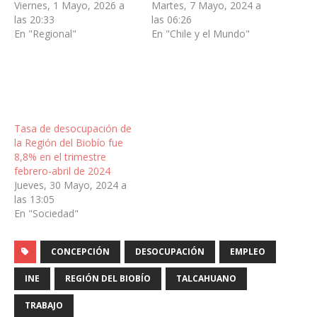
Viernes, 1 Mayo, 2026 a
Martes, 7 Mayo, 2024 a
las 20:33
las 06:26
En "Regional"
En "Chile y el Mundo"
Tasa de desocupación de
la Región del Biobío fue
8,8% en el trimestre
febrero-abril de 2024
Jueves, 30 Mayo, 2024 a
las 13:05
En "Sociedad"
CONCEPCIÓN
DESOCUPACIÓN
EMPLEO
INE
REGIÓN DEL BIOBÍO
TALCAHUANO
TRABAJO