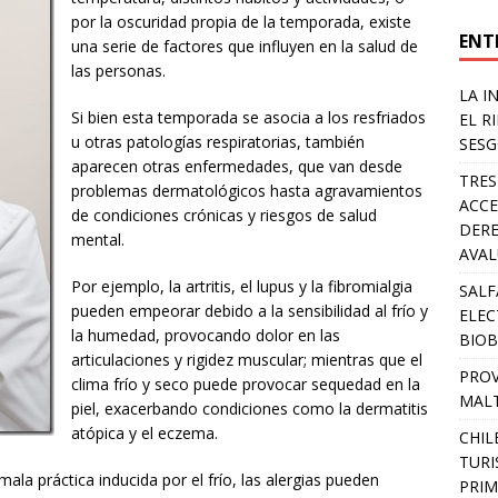
por la oscuridad propia de la temporada, existe
ENT
una serie de factores que influyen en la salud de
las personas.
LA I
Si bien esta temporada se asocia a los resfriados
EL R
u otras patologías respiratorias, también
SESG
aparecen otras enfermedades, que van desde
TRES
problemas dermatológicos hasta agravamientos
ACCE
de condiciones crónicas y riesgos de salud
DERE
mental.
AVA
Por ejemplo, la artritis, el lupus y la fibromialgia
SALF
pueden empeorar debido a la sensibilidad al frío y
ELEC
la humedad, provocando dolor en las
BIOB
articulaciones y rigidez muscular; mientras que el
PROV
clima frío y seco puede provocar sequedad en la
MALT
piel, exacerbando condiciones como la dermatitis
atópica y el eczema.
CHIL
TURI
ala práctica inducida por el frío, las alergias pueden
PRIM