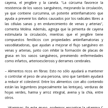
cayena, el jengibre y la canela. “La cúrcuma favorece la
resistencia de los vasos sanguíneos, mejorando la circulación,
ya que contiene curcumina, un potente antiinflamatorio que
ayuda a prevenir los daños causados por los radicales libres a
las células sanas y en endurecimiento de venas y arterias”,
comenta Molina. Además, agrega que la pimienta de cayena
estimularía la circulación, mientras que el jengibre tiene
compuestos fenólicos con propiedades antiinflamatorias y
vasodilatadoras, que ayudan a mejorar el flujo sanguíneo en
venas y arterias, junto con inhibir la formación de placas de
grasa en los vasos sanguíneos, previniendo enfermedades
como infartos, arterioesclerosis y derrames cerebrales.
– Alimentos ricos en fibras: Esto no sólo ayudará a mantener
o controlar el peso de una persona, sino que también ayudará
a reducir el colesterol. Entre los alimentos con alto contenido
están las legumbres (especialmente las lentejas), verduras de
hojas verdes, harina y arroz integral, avena y la chía, entre
otros.
– Vitaminas: En este grupo, podemos encontrar la vitamina C