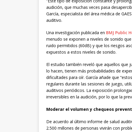
“Este tipo de exposición constante y prolong
audición, que muchas veces pasa desapercibid
García, especialista del área médica de GAES
auditivo.
Una investigación publicada en
BMJ Public H
menudo se exponen a niveles de sonido que ca
ruido permitidos (60dB) y que los riesgos
expuestos a estos niveles de sonido.
El estudio también reveló que aquellos que
lo hacen, tienen más probabilidades de experi
dificultades para oír. García añade que “esto
regulares durante las sesiones de juego, uti
auditivos periódicos. La exposición prolong
irreversibles en la audición, por lo que la p
Moderar el volumen y chequeos prevent
De acuerdo al último informe de salud audit
2.500 millones de personas vivirán con probl