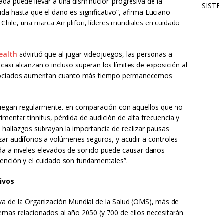
ada puede llevar a una disminución progresiva de la
SIST
a hasta que el daño es significativo”, afirma Luciano
 Chile, una marca Amplifon, líderes mundiales en cuidado
ealth
advirtió que al jugar videojuegos, las personas a
si alcanzan o incluso superan los límites de exposición al
 asociados aumentan cuanto más tiempo permanecemos
 juegan regularmente, en comparación con aquellos que no
mentar tinnitus, pérdida de audición de alta frecuencia y
s hallazgos subrayan la importancia de realizar pausas
lizar audífonos a volúmenes seguros, y acudir a controles
ada a niveles elevados de sonido puede causar daños
revención y el cuidado son fundamentales”.
ivos
iva de la Organización Mundial de la Salud (OMS), más de
emas relacionados al año 2050 (y 700 de ellos necesitarán