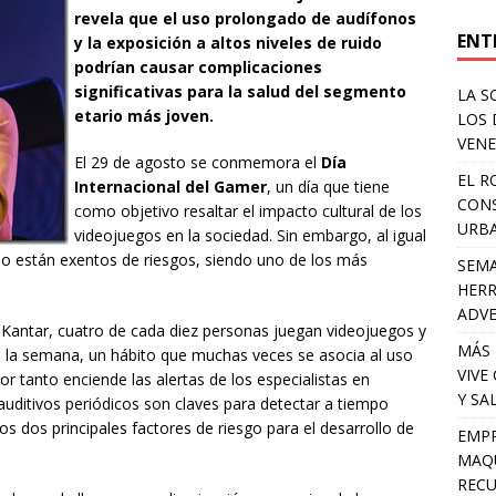
revela que el uso prolongado de audífonos
ENT
y la exposición a altos niveles de ruido
podrían causar complicaciones
significativas para la salud del segmento
LA S
etario más joven.
LOS 
VENE
El 29 de agosto se conmemora el
Día
EL R
Internacional del Gamer
, un día que tiene
CONS
como objetivo resaltar el impacto cultural de los
URB
videojuegos en la sociedad. Sin embargo, al igual
 no están exentos de riesgos, siendo uno de los más
SEMA
HERR
ADV
 Kantar, cuatro de cada diez personas juegan videojuegos y
MÁS 
a la semana, un hábito que muchas veces se asocia al uso
VIVE
r tanto enciende las alertas de los especialistas en
Y SA
auditivos periódicos son claves para detectar a tiempo
s dos principales factores de riesgo para el desarrollo de
EMPR
MAQU
RECU