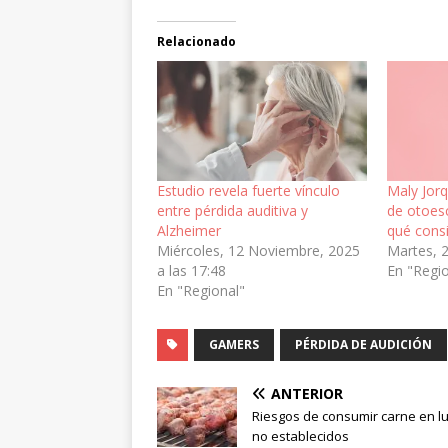
Relacionado
Estudio revela fuerte vínculo
Maly Jorq
entre pérdida auditiva y
de otoesc
Alzheimer
qué cons
Miércoles, 12 Noviembre, 2025
Martes, 2
a las 17:48
En "Regi
En "Regional"
GAMERS
PÉRDIDA DE AUDICIÓN
ANTERIOR
Riesgos de consumir carne en l
no establecidos